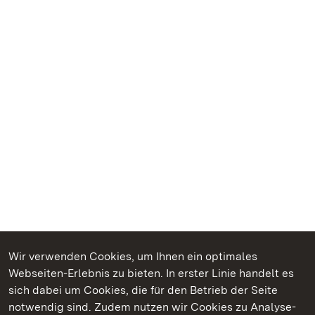
Wir verwenden Cookies, um Ihnen ein optimales
Webseiten-Erlebnis zu bieten. In erster Linie handelt es
Kommen. Staunen. Genießen.
sich dabei um Cookies, die für den Betrieb der Seite
notwendig sind. Zudem nutzen wir Cookies zu Analyse-