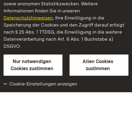
sowie anonymen Statistikzwecken. Weitere
Informationen finden Sie in unseren
Datenschutzhinweisen.
Ihre Einwilligung in die
Residenzschloss Rastatt
Speicherung der Cookies und den Zugriff darauf erfolgt
nach § 25 Abs. 1 TTDSG, die Einwilligung in die weitere
Staatliche Schlösser und Gärten Baden-Württemberg
Datenverarbeitung nach Art. 6 Abs. 1 Buchstabe a)
DSGVO.
Kontakt
FAQ
Impressum
Datenschutz
Gebärdensprache
Leichte Sprache
Erklärung zur Barrierefreiheit
Nur notwendigen
Allen Cookies
BITV-konform (geprüfte Seiten)
Cookies zustimmen
zustimmen
Cookie-Einstellungen anzeigen
Weiteres
Portal
Monumente
Besuchen Sie uns auf
Facebook
Besuchen Sie uns auf
Instagram
Besuchen Sie uns auf