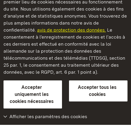
premier lieu de cookies nécessaires au fonctionnement
du site. Nous utilisons également des cookies à des fins
d’analyse et de statistiques anonymes. Vous trouverez de
plus amples informations dans notre avis de
Château résidentiel de Rastatt
confidentialité.
avis de protection des données.
Le
consentement à l’enregistrement de cookies et l’accès à
Châteaux et jardins publics du Bade-Wurtemberg
ces derniers est effectué en conformité avec la loi
allemande sur la protection des données des
Contact et Informations
FAQ et réponses
Mentions légales
télécommunications et des télémédias (TTDSG), section
Protection des données
25 par. 1, le consentement au traitement ultérieur des
Explications sur l’accessibilité
données, avec le RGPD, art. 6 par. 1 point a).
BITV-konform (geprüfte Seiten)
Accepter
Accepter tous les
plus loin
uniquement les
cookies
cookies nécessaires
Accueil
Monuments
Afficher les paramètres des cookies
Rendez-nous visite
sur Facebook
Rendez-nous visite