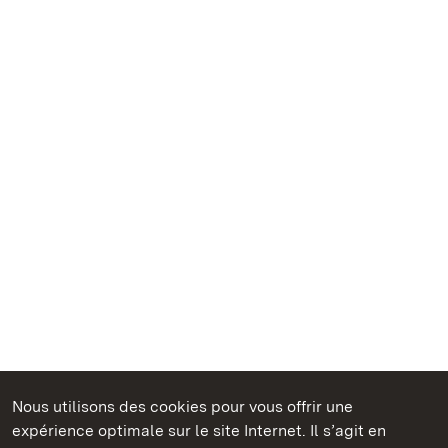
Nous utilisons des cookies pour vous offrir une
Châteaux et jardins publics du Bade-Wurtemberg
expérience optimale sur le site Internet. Il s’agit en