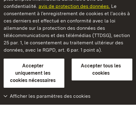
Château résidentiel de Rastatt
confidentialité.
avis de protection des données.
Le
consentement à l’enregistrement de cookies et l’accès à
Châteaux et jardins publics du Bade-Wurtemberg
ces derniers est effectué en conformité avec la loi
allemande sur la protection des données des
Contact et Informations
FAQ et réponses
Mentions légales
télécommunications et des télémédias (TTDSG), section
Protection des données
25 par. 1, le consentement au traitement ultérieur des
Explications sur l’accessibilité
données, avec le RGPD, art. 6 par. 1 point a).
BITV-konform (geprüfte Seiten)
Accepter
Accepter tous les
plus loin
uniquement les
cookies
cookies nécessaires
Accueil
Monuments
Afficher les paramètres des cookies
Rendez-nous visite
sur Facebook
Rendez-nous visite
sur Instagram
Rendez-nous visite
sur YouTube