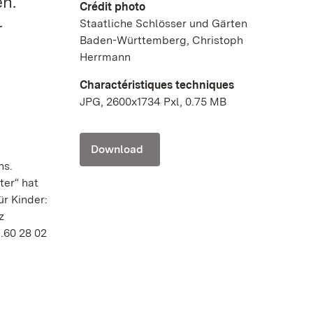
en.
Crédit photo
Staatliche Schlösser und Gärten
r
Baden-Württemberg, Christoph
Herrmann
Charactéristiques techniques
JPG, 2600x1734 Pxl, 0.75 MB
Download
ns.
ter“ hat
r Kinder:
z
.60 28 02