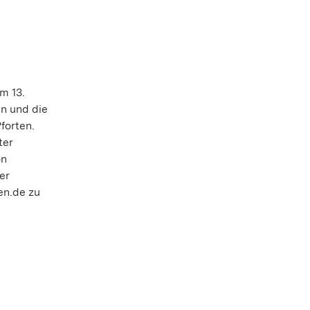
m 13.
n und die
forten.
ter
on
er
en.de zu