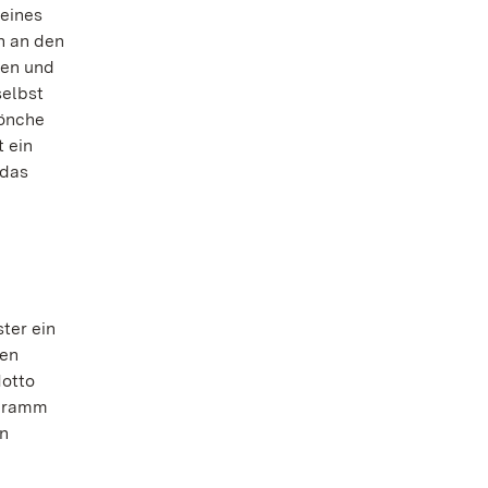
 eines
h an den
den und
selbst
Mönche
t ein
 das
ter ein
ken
Motto
ogramm
en