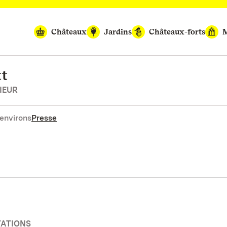
Châteaux
Jardins
Châteaux-forts
M
tt
IEUR
environs
Presse
TATIONS