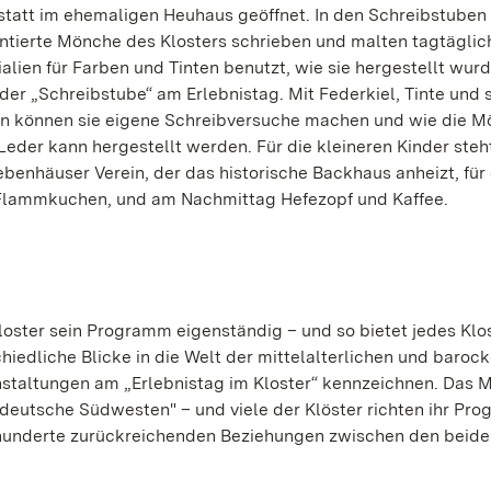
rkstatt im ehemaligen Heuhaus geöffnet. In den Schreibstuben
entierte Mönche des Klosters schrieben und malten tagtäglic
alien für Farben und Tinten benutzt, wie sie hergestellt wur
 der „Schreibstube“ am Erlebnistag. Mit Federkiel, Tinte und 
en können sie eigene Schreibversuche machen und wie die 
eder kann hergestellt werden. Für die kleineren Kinder steh
Bebenhäuser Verein, der das historische Backhaus anheizt, für
e Flammkuchen, und am Nachmittag Hefezopf und Kaffee.
oster sein Programm eigenständig – und so bietet jedes Klos
chiedliche Blicke in die Welt der mittelalterlichen und baroc
nstaltungen am „Erlebnistag im Kloster“ kennzeichnen. Das 
 deutsche Südwesten" – und viele der Klöster richten ihr Pr
rhunderte zurückreichenden Beziehungen zwischen den beid