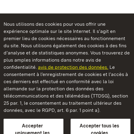
Nous utilisons des cookies pour vous offrir une
Châteaux et jardins publics du Bade-Wurtemberg
expérience optimale sur le site Internet. Il s’agit en
premier lieu de cookies nécessaires au fonctionnement
du site. Nous utilisons également des cookies à des fins
d’analyse et de statistiques anonymes. Vous trouverez de
plus amples informations dans notre avis de
Château résidentiel de Rastatt
confidentialité.
avis de protection des données.
Le
consentement à l’enregistrement de cookies et l’accès à
Châteaux et jardins publics du Bade-Wurtemberg
ces derniers est effectué en conformité avec la loi
allemande sur la protection des données des
Contact et Informations
FAQ et réponses
Mentions légales
télécommunications et des télémédias (TTDSG), section
Protection des données
25 par. 1, le consentement au traitement ultérieur des
Explications sur l’accessibilité
données, avec le RGPD, art. 6 par. 1 point a).
BITV-konform (geprüfte Seiten)
Accepter
Accepter tous les
plus loin
uniquement les
cookies