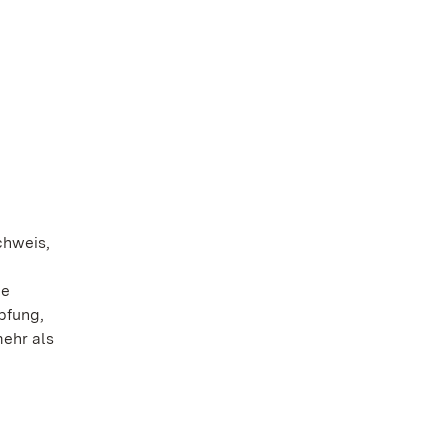
chweis,
ie
pfung,
mehr als