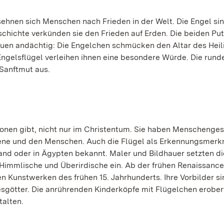
 sehnen sich Menschen nach Frieden in der Welt. Die Engel si
chichte verkünden sie den Frieden auf Erden. Die beiden Put
auen andächtig: Die Engelchen schmücken den Altar des Heil
ngelsflügel verleihen ihnen eine besondere Würde. Die rund
 Sanftmut aus.
gionen gibt, nicht nur im Christentum. Sie haben Menschenges
bene und den Menschen. Auch die Flügel als Erkennungsmer
and oder in Ägypten bekannt. Maler und Bildhauer setzten di
s Himmlische und Überirdische ein. Ab der frühen Renaissance
en Kunstwerken des frühen 15. Jahrhunderts. Ihre Vorbilder s
besgötter. Die anrührenden Kinderköpfe mit Flügelchen erober
alten.