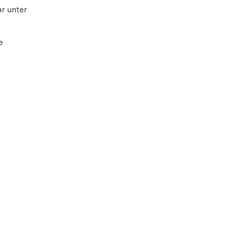
r unter
e
u