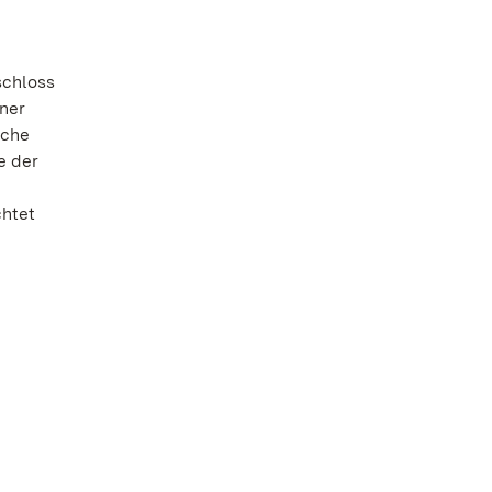
schloss
iner
iche
e der
chtet