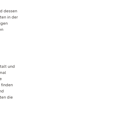
nd dessen
ten in der
igen
en
talt und
kmal
e
 finden
ind
ten die