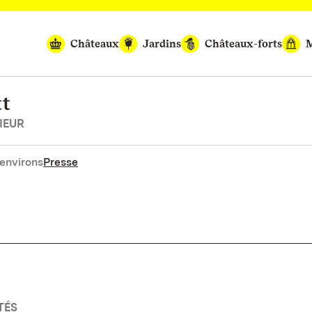
Châteaux
Jardins
Châteaux-forts
M
tt
IEUR
environs
Presse
TÉS