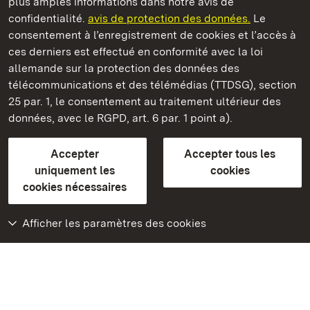
plus amples informations dans notre avis de
Château résidentiel de Rastatt
confidentialité.
avis de protection des données.
Le
consentement à l’enregistrement de cookies et l’accès à
Châteaux et jardins publics du Bade-Wurtemberg
ces derniers est effectué en conformité avec la loi
allemande sur la protection des données des
Contact et Informations
FAQ et réponses
Mentions légales
télécommunications et des télémédias (TTDSG), section
Protection des données
25 par. 1, le consentement au traitement ultérieur des
Explications sur l’accessibilité
données, avec le RGPD, art. 6 par. 1 point a).
BITV-konform (geprüfte Seiten)
Accepter
Accepter tous les
plus loin
uniquement les
cookies
cookies nécessaires
Accueil
Monuments
Afficher les paramètres des cookies
Rendez-nous visite
sur Facebook
Rendez-nous visite
sur Instagram
Rendez-nous visite
sur YouTube