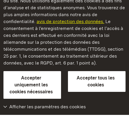
du site. Nous utilisons également des cookies à des fins
d’analyse et de statistiques anonymes. Vous trouverez de
plus amples informations dans notre avis de
Château résidentiel de Rastatt
confidentialité.
avis de protection des données.
Le
consentement à l’enregistrement de cookies et l’accès à
Châteaux et jardins publics du Bade-Wurtemberg
ces derniers est effectué en conformité avec la loi
allemande sur la protection des données des
Contact et Informations
FAQ et réponses
Mentions légales
télécommunications et des télémédias (TTDSG), section
Protection des données
25 par. 1, le consentement au traitement ultérieur des
Explications sur l’accessibilité
données, avec le RGPD, art. 6 par. 1 point a).
BITV-konform (geprüfte Seiten)
Accepter
Accepter tous les
plus loin
uniquement les
cookies
cookies nécessaires
Accueil
Monuments
Afficher les paramètres des cookies
Rendez-nous visite
sur Facebook
Rendez-nous visite
sur Instagram