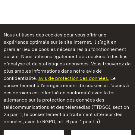
Nous utilisons des cookies pour vous offrir une
Châteaux et jardins publics du Bade-Wurtemberg
expérience optimale sur le site Internet. Il s’agit en
premier lieu de cookies nécessaires au fonctionnement
du site. Nous utilisons également des cookies à des fins
d’analyse et de statistiques anonymes. Vous trouverez de
plus amples informations dans notre avis de
Château résidentiel de Rastatt
confidentialité.
avis de protection des données.
Le
consentement à l’enregistrement de cookies et l’accès à
Châteaux et jardins publics du Bade-Wurtemberg
ces derniers est effectué en conformité avec la loi
allemande sur la protection des données des
Contact et Informations
FAQ et réponses
Mentions légales
télécommunications et des télémédias (TTDSG), section
Protection des données
25 par. 1, le consentement au traitement ultérieur des
Explications sur l’accessibilité
données, avec le RGPD, art. 6 par. 1 point a).
BITV-konform (geprüfte Seiten)