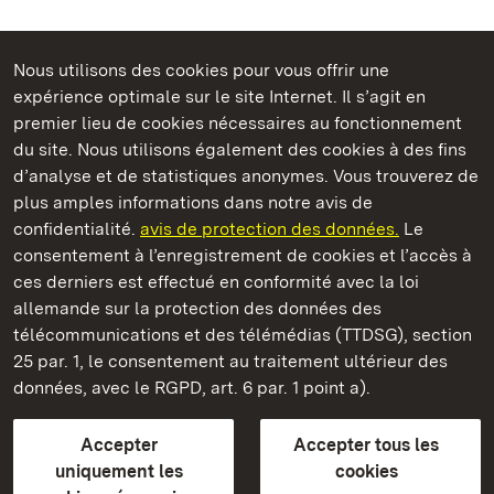
Nous utilisons des cookies pour vous offrir une
Châteaux et jardins publics du Bade-Wurtemberg
expérience optimale sur le site Internet. Il s’agit en
premier lieu de cookies nécessaires au fonctionnement
du site. Nous utilisons également des cookies à des fins
d’analyse et de statistiques anonymes. Vous trouverez de
plus amples informations dans notre avis de
Château résidentiel de Rastatt
confidentialité.
avis de protection des données.
Le
consentement à l’enregistrement de cookies et l’accès à
Châteaux et jardins publics du Bade-Wurtemberg
ces derniers est effectué en conformité avec la loi
allemande sur la protection des données des
Contact et Informations
FAQ et réponses
Mentions légales
télécommunications et des télémédias (TTDSG), section
Protection des données
25 par. 1, le consentement au traitement ultérieur des
Explications sur l’accessibilité
données, avec le RGPD, art. 6 par. 1 point a).
BITV-konform (geprüfte Seiten)
Accepter
Accepter tous les
plus loin
uniquement les
cookies