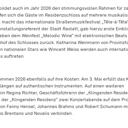
 bildet auch im Jahr 2026 den stimmungsvollen Rahmen für z
rfen sich die Gäste im Residenzschloss auf mehrere musikali
 macht das internationale Straßenmusikfestival „Tête-à-Tête
anstaltungsreferent der Stadt Rastatt, gab hierzu erste Einbli
 neben dem Weinfest „Melodic Wine“ mit elektronischen Beats
nhof des Schlosses zurück. Katharina Weinmann von Provinzt
n nationalen Stars wie Wincent Weiss werden auch internati
s auftreten.
men 2026 ebenfalls auf ihre Kosten: Am 3. Mai erfüllt das 
ängen auf authentischen Instrumenten. Auf einen weiteren
 Regina Richter, Geschäftsführerin der „Klingenden Reside
i der „Klingenden Residenz“ zwei Konzertabende auf dem P
 von Fanny Hensel, Johannes Brahms und Robert Schumann mi
s Brentano und Novalis verbinden.