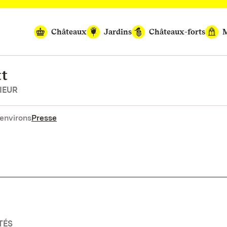
Châteaux
Jardins
Châteaux-forts
M
tt
IEUR
environs
Presse
TÉS