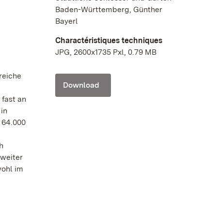
Baden-Württemberg, Günther
Bayerl
Charactéristiques techniques
JPG, 2600x1735 Pxl, 0.79 MB
reiche
Download
 fast an
in
 64.000
h
 weiter
wohl im