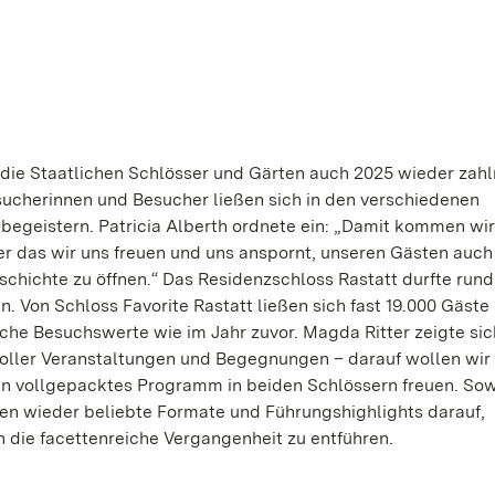
ie Staatlichen Schlösser und Gärten auch 2025 wieder zahl
sucherinnen und Besucher ließen sich in den verschiedenen
egeistern. Patricia Alberth ordnete ein: „Damit kommen wir
er das wir uns freuen und uns anspornt, unseren Gästen auch 
chichte zu öffnen.“ Das Residenzschloss Rastatt durfte rund
 Von Schloss Favorite Rastatt ließen sich fast 19.000 Gäste
iche Besuchswerte wie im Jahr zuvor. Magda Ritter zeigte sic
 toller Veranstaltungen und Begegnungen – darauf wollen wir
ein vollgepacktes Programm in beiden Schlössern freuen. So
ten wieder beliebte Formate und Führungshighlights darauf,
 die facettenreiche Vergangenheit zu entführen.