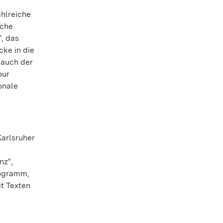
ahlreiche
sche
“, das
cke in die
 auch der
our
onale
Karlsruher
nz“,
rogramm,
t Texten