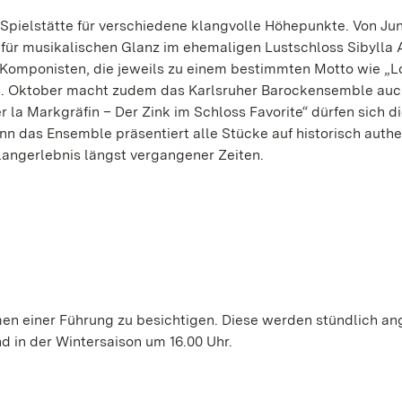
Spielstätte für verschiedene klangvolle Höhepunkte. Von Jun
 für musikalischen Glanz im ehemaligen Lustschloss Sibylla 
 Komponisten, die jeweils zu einem bestimmten Motto wie „
4. Oktober macht zudem das Karlsruher Barockensemble auc
r la Markgräfin – Der Zink im Schloss Favorite“ dürfen sich d
nn das Ensemble präsentiert alle Stücke auf historisch auth
langerlebnis längst vergangener Zeiten.
en einer Führung zu besichtigen. Diese werden stündlich an
d in der Wintersaison um 16.00 Uhr.