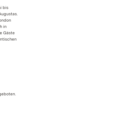
i bis
Augustas.
London
h in
ie Gäste
entischen
geboten.