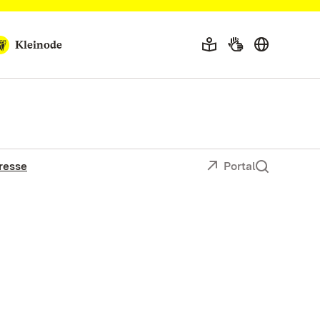
Kleinode
resse
Portal