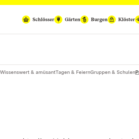
Schlösser
Gärten
Burgen
Klöster
Wissenswert & amüsant
Tagen & Feiern
Gruppen & Schulen
P