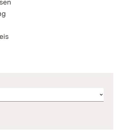
osen
ng
eis