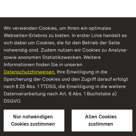
Wir verwenden Cookies, um Ihnen ein optimales
Webseiten-Erlebnis zu bieten. In erster Linie handelt es
Kommen. Staunen. Genießen.
sich dabei um Cookies, die für den Betrieb der Seite
notwendig sind. Zudem nutzen wir Cookies zu Analyse-
sowie anonymen Statistikzwecken. Weitere
Informationen finden Sie in unseren
Datenschutzhinweisen.
Ihre Einwilligung in die
Residenzschloss Rastatt
Speicherung der Cookies und den Zugriff darauf erfolgt
nach § 25 Abs. 1 TTDSG, die Einwilligung in die weitere
Staatliche Schlösser und Gärten Baden-Württemberg
Datenverarbeitung nach Art. 6 Abs. 1 Buchstabe a)
DSGVO.
Kontakt
FAQ
Impressum
Datenschutz
Gebärdensprache
Leichte Sprache
Erklärung zur Barrierefreiheit
Nur notwendigen
Allen Cookies
BITV-konform (geprüfte Seiten)
Cookies zustimmen
zustimmen