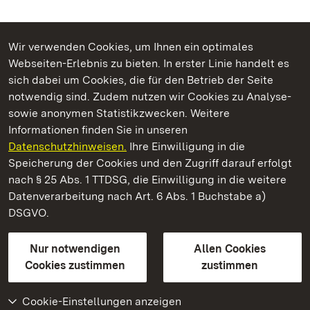
Wir verwenden Cookies, um Ihnen ein optimales
Webseiten-Erlebnis zu bieten. In erster Linie handelt es
Kommen. Staunen. Genießen.
sich dabei um Cookies, die für den Betrieb der Seite
notwendig sind. Zudem nutzen wir Cookies zu Analyse-
sowie anonymen Statistikzwecken. Weitere
Informationen finden Sie in unseren
Datenschutzhinweisen.
Ihre Einwilligung in die
Residenzschloss Rastatt
Speicherung der Cookies und den Zugriff darauf erfolgt
nach § 25 Abs. 1 TTDSG, die Einwilligung in die weitere
Staatliche Schlösser und Gärten Baden-Württemberg
Datenverarbeitung nach Art. 6 Abs. 1 Buchstabe a)
DSGVO.
Kontakt
FAQ
Impressum
Datenschutz
Gebärdensprache
Leichte Sprache
Erklärung zur Barrierefreiheit
Nur notwendigen
Allen Cookies
BITV-konform (geprüfte Seiten)
Cookies zustimmen
zustimmen
Cookie-Einstellungen anzeigen
Weiteres