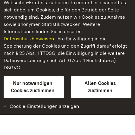
Webseiten-Erlebnis zu bieten. In erster Linie handelt es
Kommen. Staunen. Genießen.
sich dabei um Cookies, die für den Betrieb der Seite
notwendig sind. Zudem nutzen wir Cookies zu Analyse-
sowie anonymen Statistikzwecken. Weitere
Informationen finden Sie in unseren
Datenschutzhinweisen.
Ihre Einwilligung in die
Residenzschloss Rastatt
Speicherung der Cookies und den Zugriff darauf erfolgt
nach § 25 Abs. 1 TTDSG, die Einwilligung in die weitere
Staatliche Schlösser und Gärten Baden-Württemberg
Datenverarbeitung nach Art. 6 Abs. 1 Buchstabe a)
DSGVO.
Kontakt
FAQ
Impressum
Datenschutz
Gebärdensprache
Leichte Sprache
Erklärung zur Barrierefreiheit
Nur notwendigen
Allen Cookies
BITV-konform (geprüfte Seiten)
Cookies zustimmen
zustimmen
Cookie-Einstellungen anzeigen
Weiteres
Portal
Monumente
Besuchen Sie uns auf
Facebook