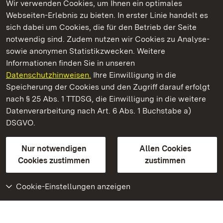
Wir verwenden Cookies, um Ihnen ein optimales
Webseiten-Erlebnis zu bieten. In erster Linie handelt es
Kommen. Staunen. Genießen.
sich dabei um Cookies, die für den Betrieb der Seite
notwendig sind. Zudem nutzen wir Cookies zu Analyse-
sowie anonymen Statistikzwecken. Weitere
Informationen finden Sie in unseren
Datenschutzhinweisen.
Ihre Einwilligung in die
Residenzschloss Rastatt
Speicherung der Cookies und den Zugriff darauf erfolgt
nach § 25 Abs. 1 TTDSG, die Einwilligung in die weitere
Staatliche Schlösser und Gärten Baden-Württemberg
Datenverarbeitung nach Art. 6 Abs. 1 Buchstabe a)
DSGVO.
Kontakt
FAQ
Impressum
Datenschutz
Gebärdensprache
Leichte Sprache
Erklärung zur Barrierefreiheit
Nur notwendigen
Allen Cookies
BITV-konform (geprüfte Seiten)
Cookies zustimmen
zustimmen
Cookie-Einstellungen anzeigen
Weiteres
Portal
Monumente
Besuchen Sie uns auf