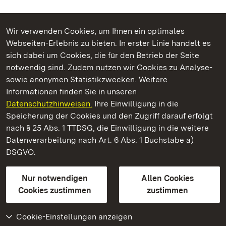
Wir verwenden Cookies, um Ihnen ein optimales
Webseiten-Erlebnis zu bieten. In erster Linie handelt es
Kommen. Staunen. Genießen.
sich dabei um Cookies, die für den Betrieb der Seite
notwendig sind. Zudem nutzen wir Cookies zu Analyse-
sowie anonymen Statistikzwecken. Weitere
Informationen finden Sie in unseren
Datenschutzhinweisen.
Ihre Einwilligung in die
Residenzschloss Rastatt
Speicherung der Cookies und den Zugriff darauf erfolgt
nach § 25 Abs. 1 TTDSG, die Einwilligung in die weitere
Staatliche Schlösser und Gärten Baden-Württemberg
Datenverarbeitung nach Art. 6 Abs. 1 Buchstabe a)
DSGVO.
Kontakt
FAQ
Impressum
Datenschutz
Gebärdensprache
Leichte Sprache
Erklärung zur Barrierefreiheit
Nur notwendigen
Allen Cookies
BITV-konform (geprüfte Seiten)
Cookies zustimmen
zustimmen
Cookie-Einstellungen anzeigen
Weiteres