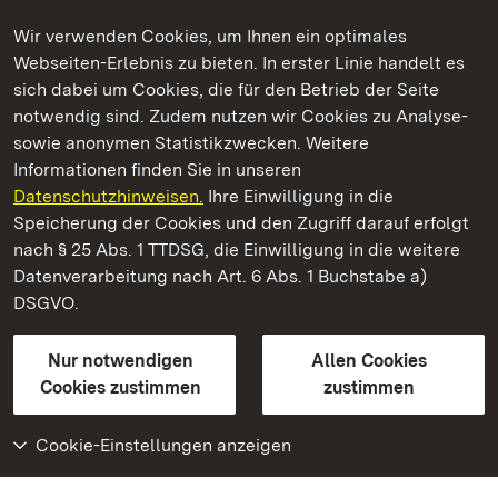
Wir verwenden Cookies, um Ihnen ein optimales
Webseiten-Erlebnis zu bieten. In erster Linie handelt es
Kommen. Staunen. Genießen.
sich dabei um Cookies, die für den Betrieb der Seite
notwendig sind. Zudem nutzen wir Cookies zu Analyse-
sowie anonymen Statistikzwecken. Weitere
Informationen finden Sie in unseren
Datenschutzhinweisen.
Ihre Einwilligung in die
Residenzschloss Rastatt
Speicherung der Cookies und den Zugriff darauf erfolgt
nach § 25 Abs. 1 TTDSG, die Einwilligung in die weitere
Staatliche Schlösser und Gärten Baden-Württemberg
Datenverarbeitung nach Art. 6 Abs. 1 Buchstabe a)
DSGVO.
Kontakt
FAQ
Impressum
Datenschutz
Gebärdensprache
Leichte Sprache
Erklärung zur Barrierefreiheit
Nur notwendigen
Allen Cookies
BITV-konform (geprüfte Seiten)
Cookies zustimmen
zustimmen
Cookie-Einstellungen anzeigen
Weiteres
Portal
Monumente