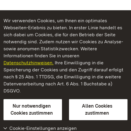
Wir verwenden Cookies, um Ihnen ein optimales
Webseiten-Erlebnis zu bieten. In erster Linie handelt es
Kommen. Staunen. Genießen.
sich dabei um Cookies, die für den Betrieb der Seite
notwendig sind. Zudem nutzen wir Cookies zu Analyse-
sowie anonymen Statistikzwecken. Weitere
Informationen finden Sie in unseren
Datenschutzhinweisen.
Ihre Einwilligung in die
Residenzschloss Rastatt
Speicherung der Cookies und den Zugriff darauf erfolgt
nach § 25 Abs. 1 TTDSG, die Einwilligung in die weitere
Staatliche Schlösser und Gärten Baden-Württemberg
Datenverarbeitung nach Art. 6 Abs. 1 Buchstabe a)
DSGVO.
Kontakt
FAQ
Impressum
Datenschutz
Gebärdensprache
Leichte Sprache
Erklärung zur Barrierefreiheit
Nur notwendigen
Allen Cookies
BITV-konform (geprüfte Seiten)
Cookies zustimmen
zustimmen
Cookie-Einstellungen anzeigen
Weiteres