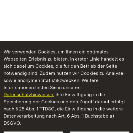
Wir verwenden Cookies, um Ihnen ein optimales
Webseiten-Erlebnis zu bieten. In erster Linie handelt es
Kommen. Staunen. Genießen.
sich dabei um Cookies, die für den Betrieb der Seite
notwendig sind. Zudem nutzen wir Cookies zu Analyse-
sowie anonymen Statistikzwecken. Weitere
Informationen finden Sie in unseren
Datenschutzhinweisen.
Ihre Einwilligung in die
Residenzschloss Rastatt
Speicherung der Cookies und den Zugriff darauf erfolgt
nach § 25 Abs. 1 TTDSG, die Einwilligung in die weitere
Staatliche Schlösser und Gärten Baden-Württemberg
Datenverarbeitung nach Art. 6 Abs. 1 Buchstabe a)
DSGVO.
Kontakt
FAQ
Impressum
Datenschutz
Gebärdensprache
Leichte Sprache