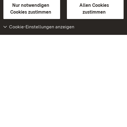
Erklärung zur Barrierefreiheit
Nur notwendigen
Allen Cookies
BITV-konform (geprüfte Seiten)
Cookies zustimmen
zustimmen
Cookie-Einstellungen anzeigen
Weiteres
Portal
Monumente
Besuchen Sie uns auf
Facebook
Besuchen Sie uns auf
Instagram
Besuchen Sie uns auf
Youtube
Lernen Sie unsere Apps
kennen
Google Play Store
App Store für iPhone