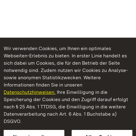
Wir verwenden Cookies, um Ihnen ein optimales
Webseiten-Erlebnis zu bieten. In erster Linie handelt es
Kommen. Staunen. Genießen.
sich dabei um Cookies, die für den Betrieb der Seite
notwendig sind. Zudem nutzen wir Cookies zu Analyse-
sowie anonymen Statistikzwecken. Weitere
Informationen finden Sie in unseren
Datenschutzhinweisen.
Ihre Einwilligung in die
Residenzschloss Rastatt
Speicherung der Cookies und den Zugriff darauf erfolgt
nach § 25 Abs. 1 TTDSG, die Einwilligung in die weitere
Staatliche Schlösser und Gärten Baden-Württemberg
Datenverarbeitung nach Art. 6 Abs. 1 Buchstabe a)
DSGVO.
Kontakt
FAQ
Impressum
Datenschutz
Gebärdensprache
Leichte Sprache