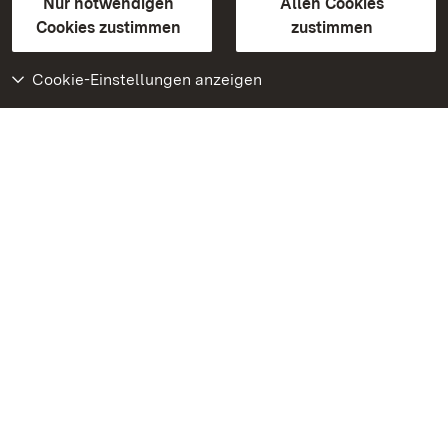
Erklärung zur Barrierefreiheit
Nur notwendigen
Allen Cookies
BITV-konform (geprüfte Seiten)
Cookies zustimmen
zustimmen
Cookie-Einstellungen anzeigen
Weiteres
Portal
Monumente
Besuchen Sie uns auf
Facebook
Besuchen Sie uns auf
Instagram
Besuchen Sie uns auf
Youtube
Lernen Sie unsere Apps
kennen
Google Play Store
App Store für iPhone