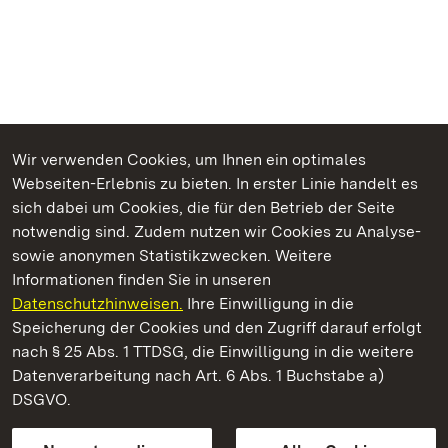
Wir verwenden Cookies, um Ihnen ein optimales
Webseiten-Erlebnis zu bieten. In erster Linie handelt es
Kommen. Staunen. Genießen.
sich dabei um Cookies, die für den Betrieb der Seite
notwendig sind. Zudem nutzen wir Cookies zu Analyse-
sowie anonymen Statistikzwecken. Weitere
Informationen finden Sie in unseren
Datenschutzhinweisen.
Ihre Einwilligung in die
Residenzschloss Rastatt
Speicherung der Cookies und den Zugriff darauf erfolgt
nach § 25 Abs. 1 TTDSG, die Einwilligung in die weitere
Staatliche Schlösser und Gärten Baden-Württemberg
Datenverarbeitung nach Art. 6 Abs. 1 Buchstabe a)
DSGVO.
Kontakt
FAQ
Impressum
Datenschutz
Gebärdensprache
Leichte Sprache