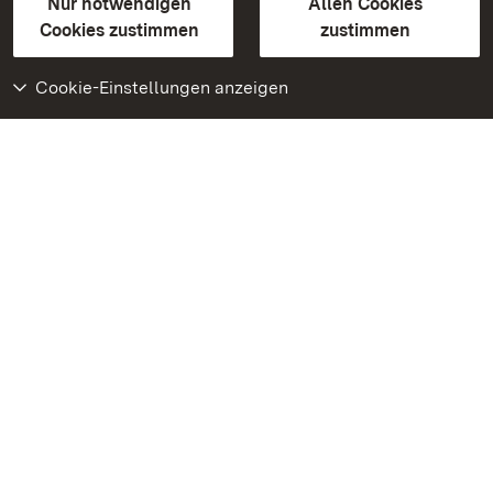
Erklärung zur Barrierefreiheit
Nur notwendigen
Allen Cookies
BITV-konform (geprüfte Seiten)
Cookies zustimmen
zustimmen
Cookie-Einstellungen anzeigen
Weiteres
Portal
Monumente
Besuchen Sie uns auf
Facebook
Besuchen Sie uns auf
Instagram
Besuchen Sie uns auf
Youtube
Lernen Sie unsere Apps
kennen
Google Play Store
App Store für iPhone