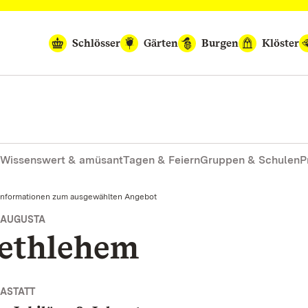
Schlösser
Gärten
Burgen
Klöster
Wissenswert & amüsant
Tagen & Feiern
Gruppen & Schulen
P
Informationen zum ausgewählten Angebot
A AUGUSTA
Bethlehem
ASTATT