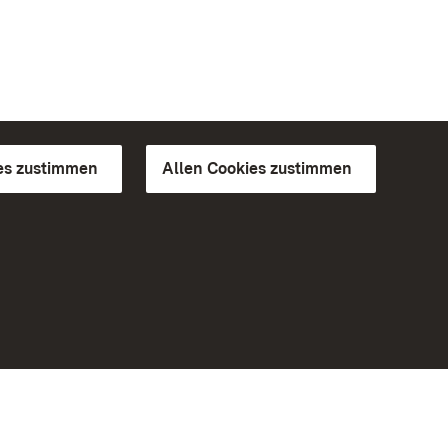
es zustimmen
Allen Cookies zustimmen
d Gärten
Weiteres
Portal
Monumente
Besuchen Sie uns auf Facebook
Besuchen Sie uns auf Instagram