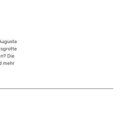
 Augusta
tsgrotte
n? Die
nd mehr