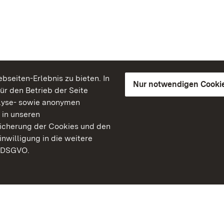
seiten-Erlebnis zu bieten. In
Nur notwendigen Cooki
für den Betrieb der Seite
lyse- sowie anonymen
 in unseren
peicherung der Cookies und den
inwilligung in die weitere
) DSGVO.
Staatliche Schlösser un
Baden-Württemberg
Kontakt
FAQ
Impressum
Datenschutz