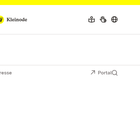
Kleinode
resse
Portal