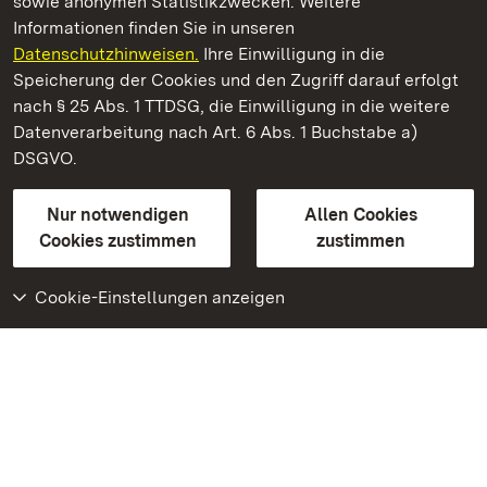
sowie anonymen Statistikzwecken. Weitere
Informationen finden Sie in unseren
Datenschutzhinweisen.
Ihre Einwilligung in die
Residenzschloss Rastatt
Speicherung der Cookies und den Zugriff darauf erfolgt
nach § 25 Abs. 1 TTDSG, die Einwilligung in die weitere
Staatliche Schlösser und Gärten Baden-Württemberg
Datenverarbeitung nach Art. 6 Abs. 1 Buchstabe a)
DSGVO.
Kontakt
FAQ
Impressum
Datenschutz
Gebärdensprache
Leichte Sprache
Erklärung zur Barrierefreiheit
Nur notwendigen
Allen Cookies
BITV-konform (geprüfte Seiten)
Cookies zustimmen
zustimmen
Cookie-Einstellungen anzeigen
Weiteres
Portal
Monumente
Besuchen Sie uns auf
Facebook
Besuchen Sie uns auf
Instagram
Besuchen Sie uns auf
Youtube