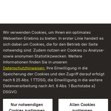
Wir verwenden Cookies, um Ihnen ein optimales
Webseiten-Erlebnis zu bieten. In erster Linie handelt es
Kommen. Staunen. Genießen.
sich dabei um Cookies, die für den Betrieb der Seite
notwendig sind. Zudem nutzen wir Cookies zu Analyse-
sowie anonymen Statistikzwecken. Weitere
Informationen finden Sie in unseren
Datenschutzhinweisen.
Ihre Einwilligung in die
Residenzschloss Rastatt
Speicherung der Cookies und den Zugriff darauf erfolgt
nach § 25 Abs. 1 TTDSG, die Einwilligung in die weitere
Staatliche Schlösser und Gärten Baden-Württemberg
Datenverarbeitung nach Art. 6 Abs. 1 Buchstabe a)
DSGVO.
Kontakt
FAQ
Impressum
Datenschutz
Gebärdensprache
Leichte Sprache
Erklärung zur Barrierefreiheit
Nur notwendigen
Allen Cookies
BITV-konform (geprüfte Seiten)
Cookies zustimmen
zustimmen