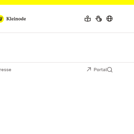
Kleinode
resse
Portal