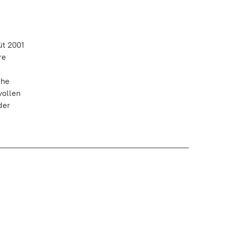
üt 2001
re
che
vollen
der