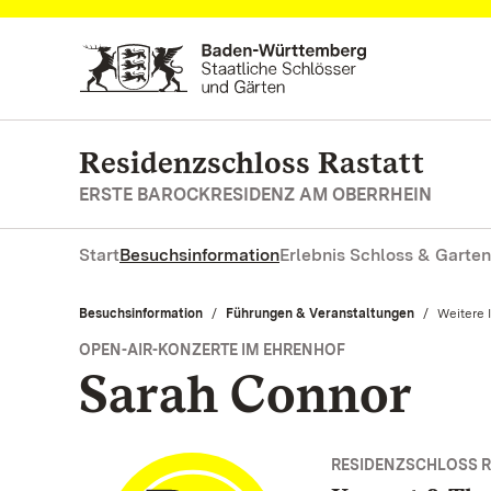
Zum Hauptinhalt springen
Residenzschloss Rastatt
ERSTE BAROCKRESIDENZ AM OBERRHEIN
Start
Besuchsinformation
Erlebnis Schloss & Garten
Besuchsinformation
Führungen & Veranstaltungen
Aktuell:
Weitere 
OPEN-AIR-KONZERTE IM EHRENHOF
Sarah Connor
RESIDENZSCHLOSS R