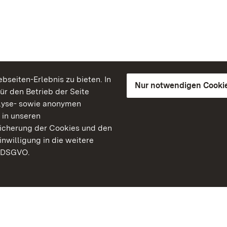
seiten-Erlebnis zu bieten. In
Nur notwendigen Cooki
für den Betrieb der Seite
lyse- sowie anonymen
 in unseren
peicherung der Cookies und den
inwilligung in die weitere
) DSGVO.
Staatliche Schlösser un
Baden-Württemberg
Kontakt
FAQ
Impressum
Datenschutz