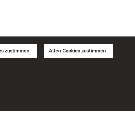
es zustimmen
Allen Cookies zustimmen
d Gärten
Weiteres
Portal
Monumente
Besuchen Sie uns auf Facebook
Besuchen Sie uns auf Instagram