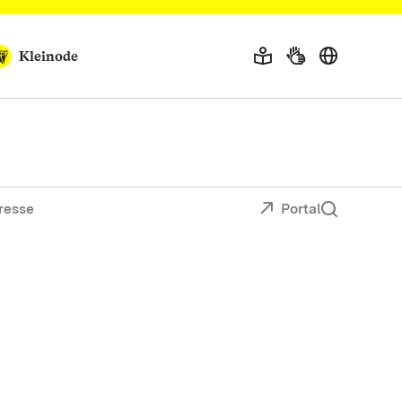
Kleinode
resse
Portal