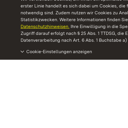
erster Linie handelt es sich dabei um Cookies, die 
notwendig sind. Zudem nutzen wir Cookies zu Ana
Statistikzwecken. Weitere Informationen finden Sie
Datenschutzhinweisen.
Ihre Einwilligung in die S
Kommen. Staunen. Genießen.
Zugriff darauf erfolgt nach § 25 Abs. 1 TTDSG, die E
Datenverarbeitung nach Art. 6 Abs. 1 Buchstabe a
Cookie-Einstellungen anzeigen
Residenzschloss Rastatt