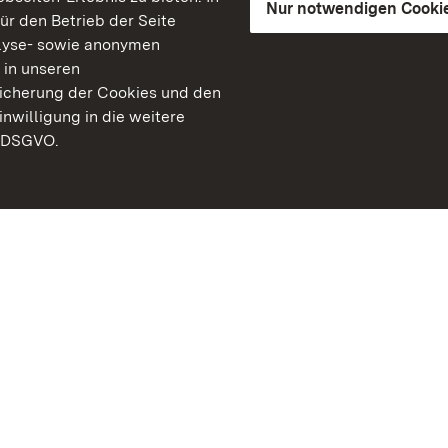
Nur notwendigen Cooki
für den Betrieb der Seite
lyse- sowie anonymen
 in unseren
peicherung der Cookies und den
inwilligung in die weitere
) DSGVO.
Staatliche Schlösser un
Baden-Württemberg
Kontakt
FAQ
Impressum
Datenschutz
Gebärdensprache
Leichte Sprache
Erklärung zur Barrierefre
BITV-konform (geprüfte S