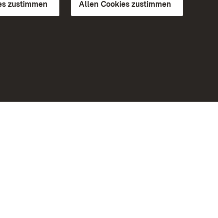
es zustimmen
Allen Cookies zustimmen
d Gärten
Weiteres
Portal
Monumente
Besuchen Sie uns auf Facebook
Besuchen Sie uns auf Instagram
Besuchen Sie uns auf Youtube
Lernen Sie unsere Apps kennen
iheit
Google Play Store
eiten)
App Store für iPhone