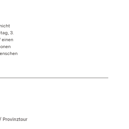
nicht
ag, 3.
f einen
ionen
Menschen
 / Provinztour