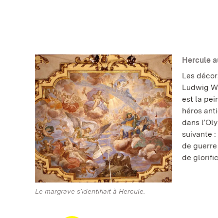
Hercule a
Les décora
Ludwig Wi
est la pei
héros anti
dans l’Oly
suivante 
de guerre
de glorif
Le margrave s’identifiait à Hercule.