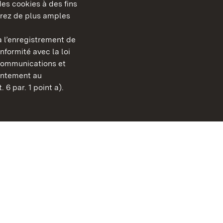
es cookies à des fins
erez de plus amples
berg
 l’enregistrement de
Châteaux et jardins publ
nformité avec la loi
Bade-Wurtemberg
communications et
Contact et Informations
sentement au
FAQ et réponses
 6 par. 1 point a).
Mentions légales
Protection des données
Explications sur l’accessi
BITV-konform (geprüfte S