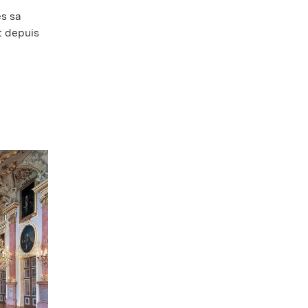
s sa
t depuis