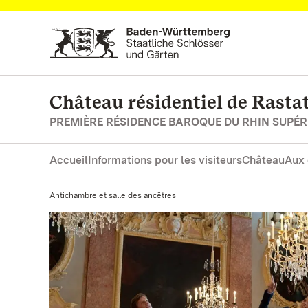
Vers la page d’accueil
Château résidentiel de Rasta
PREMIÈRE RÉSIDENCE BAROQUE DU RHIN SUPÉR
Accueil
Informations pour les visiteurs
Château
Aux 
Actuel:
Antichambre et salle des ancêtres