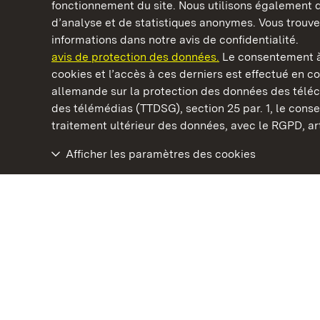
fonctionnement du site. Nous utilisons également d
d’analyse et de statistiques anonymes. Vous trouv
Châteaux et jardins publics du Bade-Wurtem
informations dans notre avis de confidentialité.
avis de protection des données.
Le consentement à
cookies et l’accès à ces derniers est effectué en co
allemande sur la protection des données des télé
des télémédias (TTDSG), section 25 par. 1, le con
Château résidentiel de Rastatt
traitement ultérieur des données, avec le RGPD, art.
Afficher les paramètres des cookies