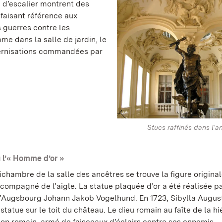
 d’escalier montrent des
 faisant référence aux
 guerres contre les
e dans la salle de jardin, le
ernisations commandées par
Stucs raffinés dans l’a
u l’« Homme d’or »
ichambre de la salle des ancêtres se trouve la figure origina
compagné de l’aigle. La statue plaquée d’or a été réalisée p
 d’Augsbourg Johann Jakob Vogelhund. En 1723, Sibylla August
statue sur le toit du château. Le dieu romain au faîte de la hi
on romain, armé de faisceaux d’éclairs contre ses ennemis,