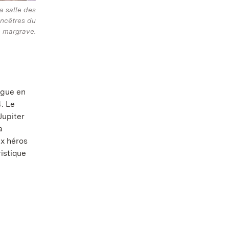
a salle des
ancêtres du
 margrave.
rgue en
. Le
Jupiter
a
ux héros
istique