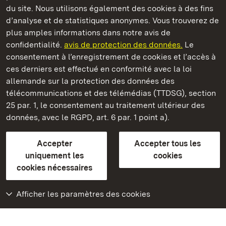
du site. Nous utilisons également des cookies à des fins
d’analyse et de statistiques anonymes. Vous trouverez de
plus amples informations dans notre avis de
Château résidentiel de Rastatt
confidentialité.
avis de protection des données.
Le
consentement à l’enregistrement de cookies et l’accès à
Châteaux et jardins publics du Bade-Wurtemberg
ces derniers est effectué en conformité avec la loi
allemande sur la protection des données des
Contact et Informations
FAQ et réponses
Mentions légales
télécommunications et des télémédias (TTDSG), section
Protection des données
25 par. 1, le consentement au traitement ultérieur des
Explications sur l’accessibilité
données, avec le RGPD, art. 6 par. 1 point a).
BITV-konform (geprüfte Seiten)
Accepter
Accepter tous les
plus loin
uniquement les
cookies
cookies nécessaires
Accueil
Monuments
Afficher les paramètres des cookies
Rendez-nous visite
sur Facebook
Rendez-nous visite
sur Instagram