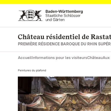
Vers la page d’accueil
Château résidentiel de Rasta
PREMIÈRE RÉSIDENCE BAROQUE DU RHIN SUPÉR
Accueil
Informations pour les visiteurs
Château
Aux 
Actuel:
Peintures du plafond