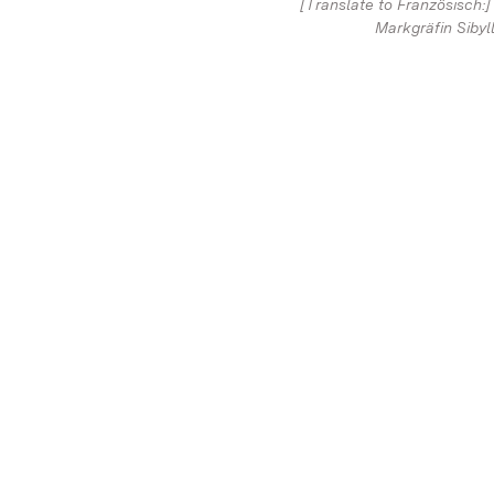
[Translate to Französisch:]
Markgräfin Sibyl