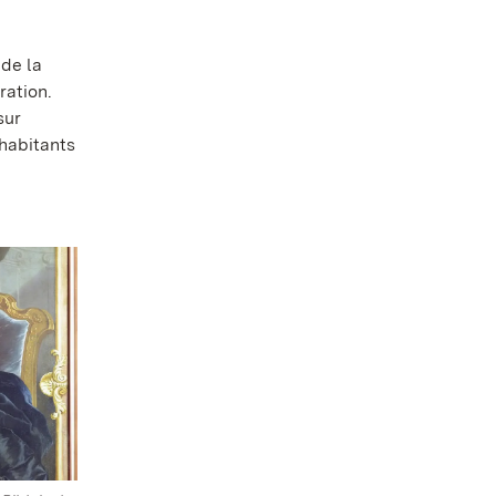
 de la
ration.
sur
 habitants