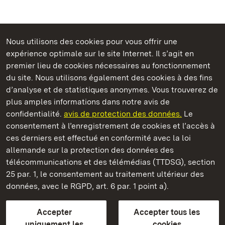
Nous utilisons des cookies pour vous offrir une
Châteaux et jardins publics du Bade-Wurtemberg
expérience optimale sur le site Internet. Il s’agit en
premier lieu de cookies nécessaires au fonctionnement
du site. Nous utilisons également des cookies à des fins
d’analyse et de statistiques anonymes. Vous trouverez de
plus amples informations dans notre avis de
Château résidentiel de Rastatt
confidentialité.
avis de protection des données.
Le
consentement à l’enregistrement de cookies et l’accès à
Châteaux et jardins publics du Bade-Wurtemberg
ces derniers est effectué en conformité avec la loi
allemande sur la protection des données des
Contact et Informations
FAQ et réponses
Mentions légales
télécommunications et des télémédias (TTDSG), section
Protection des données
25 par. 1, le consentement au traitement ultérieur des
Explications sur l’accessibilité
données, avec le RGPD, art. 6 par. 1 point a).
BITV-konform (geprüfte Seiten)
Accepter
Accepter tous les
plus loin
uniquement les
cookies