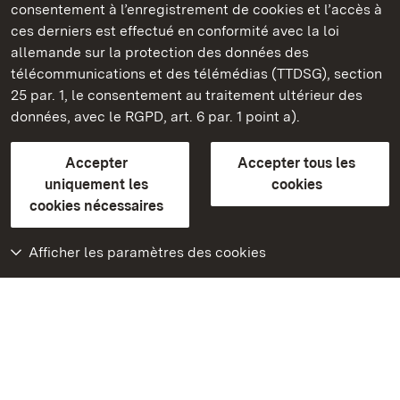
consentement à l’enregistrement de cookies et l’accès à
Châteaux et jardins publics du Bade-Wurtemberg
ces derniers est effectué en conformité avec la loi
allemande sur la protection des données des
Contact et Informations
FAQ et réponses
Mentions légales
télécommunications et des télémédias (TTDSG), section
Protection des données
25 par. 1, le consentement au traitement ultérieur des
Explications sur l’accessibilité
données, avec le RGPD, art. 6 par. 1 point a).
BITV-konform (geprüfte Seiten)
Accepter
Accepter tous les
plus loin
uniquement les
cookies
cookies nécessaires
Accueil
Monuments
Afficher les paramètres des cookies
Rendez-nous visite
sur Facebook
Rendez-nous visite
sur Instagram
Rendez-nous visite
sur YouTube
Découvrez nos
applications