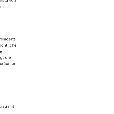
rista von
em
residenz
ichtliche
ie
gt die
ngsräumen
trag mit