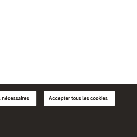
 nécessaires
Accepter tous les cookies
ics du
plus loin