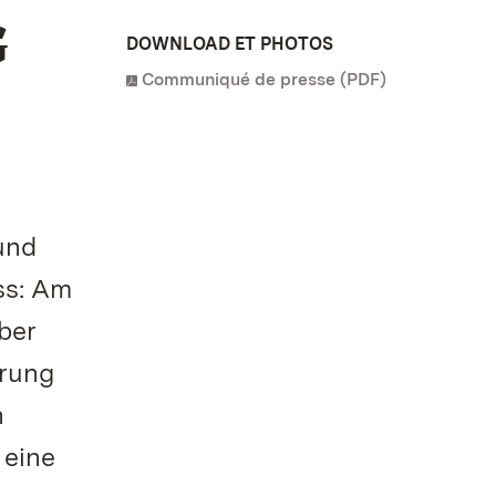
G
DOWNLOAD ET PHOTOS
Communiqué de presse (PDF)
und
ss: Am
ber
hrung
n
 eine