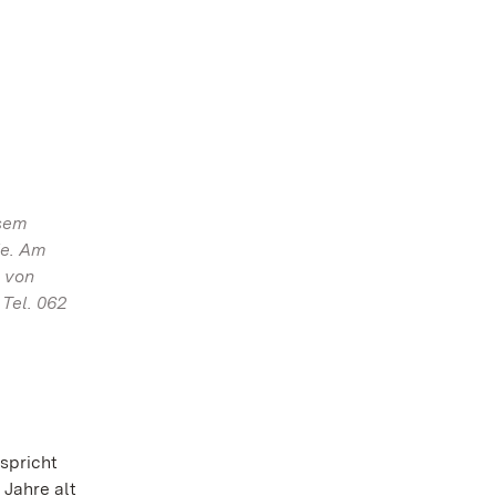
esem
ie. Am
 von
 Tel. 062
 spricht
 Jahre alt