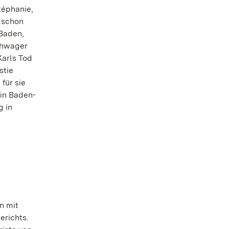
téphanie,
 schon
-Baden,
Schwager
Karls Tod
stie
für sie
 in Baden-
g in
n mit
erichts.