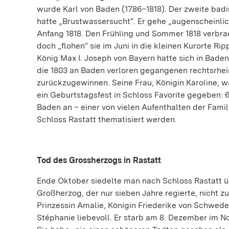
wurde Karl von Baden (1786–1818). Der zweite ba
hatte „Brustwassersucht“. Er gehe „augenscheinli
Anfang 1818. Den Frühling und Sommer 1818 verbra
doch „flohen“ sie im Juni in die kleinen Kurorte 
König Max I. Joseph von Bayern hatte sich in Bade
die 1803 an Baden verloren gegangenen rechtsrhein
zurückzugewinnen. Seine Frau, Königin Karoline, wa
ein Geburtstagsfest in Schloss Favorite gegeben: 6
Baden an – einer von vielen Aufenthalten der Famil
Schloss Rastatt thematisiert werden.
Tod des Grossherzogs in Rastatt
Ende Oktober siedelte man nach Schloss Rastatt 
Großherzog, der nur sieben Jahre regierte, nicht 
Prinzessin Amalie, Königin Friederike von Schwed
Stéphanie liebevoll. Er starb am 8. Dezember im N