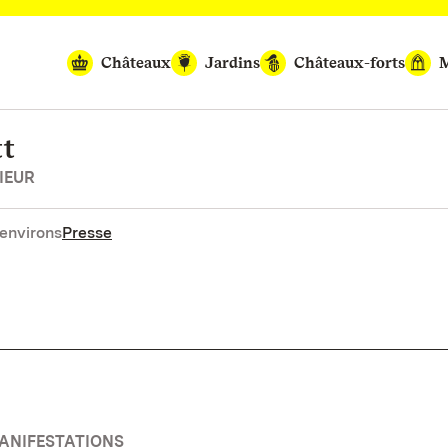
Châteaux
Jardins
Châteaux-forts
M
tt
IEUR
environs
Presse
MANIFESTATIONS