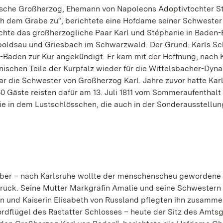
dische Großherzog, Ehemann von Napoleons Adoptivtochter S
ch dem Grabe zu“, berichtete eine Hofdame seiner Schwester
chte das großherzogliche Paar Karl und Stéphanie in Baden
Rippoldsau und Griesbach im Schwarzwald. Der Grund: Karls 
n-Baden zur Kur angekündigt. Er kam mit der Hoffnung, nach 
ischen Teile der Kurpfalz wieder für die Wittelsbacher-Dyna
r die Schwester von Großherzog Karl. Jahre zuvor hatte Karl 
0 Gäste reisten dafür am 13. Juli 1811 vom Sommeraufenthalt
ie in dem Lustschlösschen, die auch in der Sonderausstellun
über – nach Karlsruhe wollte der menschenscheu gewordene
zurück. Seine Mutter Markgräfin Amalie und seine Schwestern
en und Kaiserin Elisabeth von Russland pflegten ihn zusamme
ordflügel des Rastatter Schlosses – heute der Sitz des Amtsg