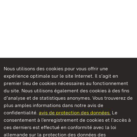
Nous utilisons des cookies pour vous offrir une
Châteaux et jardins publics du Bade-Wurtemberg
expérience optimale sur le site Internet. Il s’agit en
premier lieu de cookies nécessaires au fonctionnement
du site. Nous utilisons également des cookies à des fins
d’analyse et de statistiques anonymes. Vous trouverez de
plus amples informations dans notre avis de
Château résidentiel de Rastatt
confidentialité.
avis de protection des données.
Le
consentement à l’enregistrement de cookies et l’accès à
Châteaux et jardins publics du Bade-Wurtemberg
ces derniers est effectué en conformité avec la loi
allemande sur la protection des données des
Contact et Informations
FAQ et réponses
Mentions légales