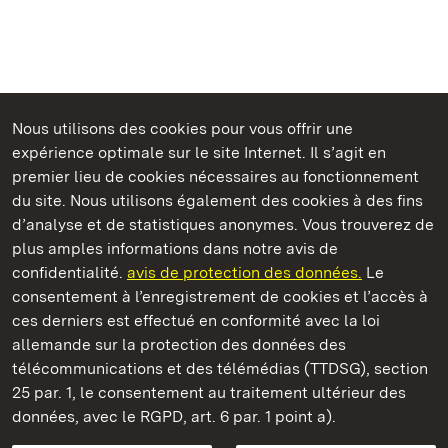
Nous utilisons des cookies pour vous offrir une
Châteaux et jardins publics du Bade-Wurtemberg
expérience optimale sur le site Internet. Il s’agit en
premier lieu de cookies nécessaires au fonctionnement
du site. Nous utilisons également des cookies à des fins
d’analyse et de statistiques anonymes. Vous trouverez de
plus amples informations dans notre avis de
Château résidentiel de Rastatt
confidentialité.
avis de protection des données.
Le
consentement à l’enregistrement de cookies et l’accès à
Châteaux et jardins publics du Bade-Wurtemberg
ces derniers est effectué en conformité avec la loi
allemande sur la protection des données des
Contact et Informations
FAQ et réponses
Mentions légales
télécommunications et des télémédias (TTDSG), section
Protection des données
25 par. 1, le consentement au traitement ultérieur des
Explications sur l’accessibilité
données, avec le RGPD, art. 6 par. 1 point a).
BITV-konform (geprüfte Seiten)