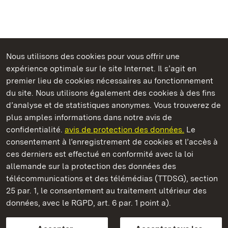
Nous utilisons des cookies pour vous offrir une
Châteaux et jardins publics du Bade-Wurtemberg
expérience optimale sur le site Internet. Il s’agit en
premier lieu de cookies nécessaires au fonctionnement
du site. Nous utilisons également des cookies à des fins
d’analyse et de statistiques anonymes. Vous trouverez de
plus amples informations dans notre avis de
Château résidentiel de Rastatt
confidentialité.
avis de protection des données.
Le
consentement à l’enregistrement de cookies et l’accès à
Châteaux et jardins publics du Bade-Wurtemberg
ces derniers est effectué en conformité avec la loi
allemande sur la protection des données des
Contact et Informations
FAQ et réponses
Mentions légales
télécommunications et des télémédias (TTDSG), section
Protection des données
25 par. 1, le consentement au traitement ultérieur des
Explications sur l’accessibilité
données, avec le RGPD, art. 6 par. 1 point a).
BITV-konform (geprüfte Seiten)