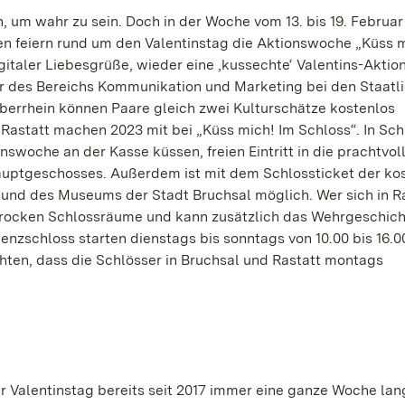
ön, um wahr zu sein. Doch in der Woche vom 13. bis 19. Februar 
en feiern rund um den Valentinstag die Aktionswoche „Küss 
gitaler Liebesgrüße, wieder eine ‚kussechte‘ Valentins-Aktion
er des Bereichs Kommunikation und Marketing bei den Staatl
rrhein können Paare gleich zwei Kulturschätze kostenlos
Rastatt machen 2023 mit bei „Küss mich! Im Schloss“. In Sch
inswoche an der Kasse küssen, freien Eintritt in die prachtvol
auptgeschosses. Außerdem ist mit dem Schlossticket der ko
d des Museums der Stadt Bruchsal möglich. Wer sich in Ra
barocken Schlossräume und kann zusätzlich das Wehrgeschich
zschloss starten dienstags bis sonntags von 10.00 bis 16.0
chten, dass die Schlösser in Bruchsal und Rastatt montags
r Valentinstag bereits seit 2017 immer eine ganze Woche lan