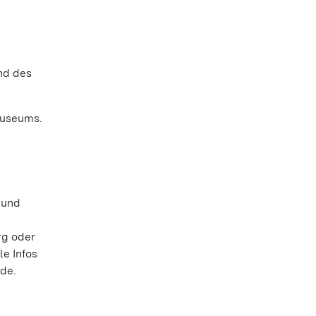
nd des
Museums.
 und
rg oder
le Infos
de.