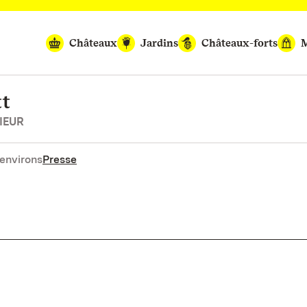
Châteaux
Jardins
Châteaux-forts
M
tt
IEUR
environs
Presse