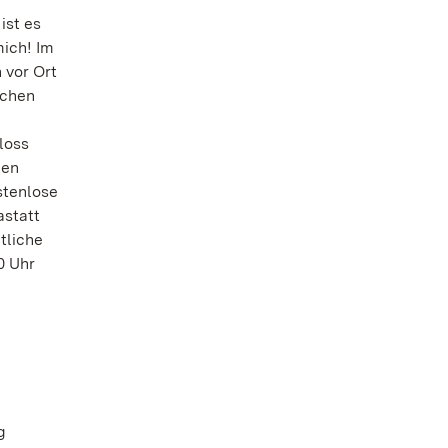
ist es
mich! Im
 vor Ort
ichen
loss
len
stenlose
statt
tliche
0 Uhr
g