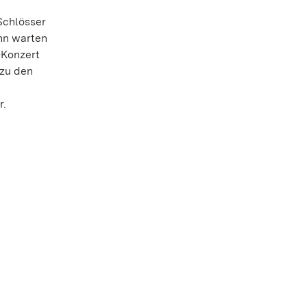
Schlösser
nn warten
-Konzert
 zu den
r.