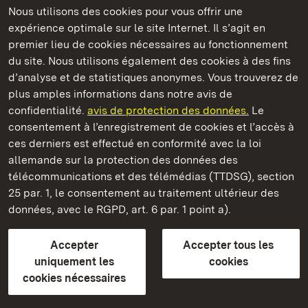
Nous utilisons des cookies pour vous offrir une
Châteaux et jardins publics du Bade-Wurtemberg
expérience optimale sur le site Internet. Il s’agit en
premier lieu de cookies nécessaires au fonctionnement
du site. Nous utilisons également des cookies à des fins
d’analyse et de statistiques anonymes. Vous trouverez de
plus amples informations dans notre avis de
Château résidentiel de Rastatt
confidentialité.
avis de protection des données.
Le
consentement à l’enregistrement de cookies et l’accès à
Châteaux et jardins publics du Bade-Wurtemberg
ces derniers est effectué en conformité avec la loi
allemande sur la protection des données des
Contact et Informations
FAQ et réponses
Mentions légales
télécommunications et des télémédias (TTDSG), section
Protection des données
25 par. 1, le consentement au traitement ultérieur des
Explications sur l’accessibilité
données, avec le RGPD, art. 6 par. 1 point a).
BITV-konform (geprüfte Seiten)
Accepter
Accepter tous les
plus loin
uniquement les
cookies
cookies nécessaires
Accueil
Monuments