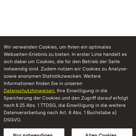
Wir verwenden Cookies, um Ihnen ein optimales
Webseiten-Erlebnis zu bieten. In erster Linie handelt es
Kommen. Staunen. Genießen.
sich dabei um Cookies, die für den Betrieb der Seite
notwendig sind. Zudem nutzen wir Cookies zu Analyse-
sowie anonymen Statistikzwecken. Weitere
Informationen finden Sie in unseren
Datenschutzhinweisen.
Ihre Einwilligung in die
Residenzschloss Rastatt
Speicherung der Cookies und den Zugriff darauf erfolgt
nach § 25 Abs. 1 TTDSG, die Einwilligung in die weitere
Staatliche Schlösser und Gärten Baden-Württemberg
Datenverarbeitung nach Art. 6 Abs. 1 Buchstabe a)
DSGVO.
Kontakt
FAQ
Impressum
Datenschutz
Gebärdensprache
Leichte Sprache
Erklärung zur Barrierefreiheit
Nur notwendigen
Allen Cookies