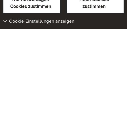
BITV-konform (geprüfte Seiten)
Cookies zustimmen
zustimmen
Cookie-Einstellungen anzeigen
Weiteres
Portal
Monumente
Besuchen Sie uns auf
Facebook
Besuchen Sie uns auf
Instagram
Besuchen Sie uns auf
Youtube
Lernen Sie unsere Apps
kennen
Google Play Store
App Store für iPhone