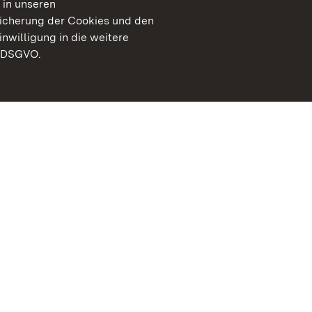
 in unseren
peicherung der Cookies und den
inwilligung in die weitere
) DSGVO.
Staatliche Schlösser un
Baden-Württemberg
Kontakt
FAQ
Impressum
Datenschutz
Gebärdensprache
Leichte Sprache
Erklärung zur Barrierefre
BITV-konform (geprüfte S