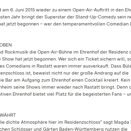
 am 6. Juni 2015 wieder zu einem Open-Air-Auftritt in den Eh
sten Jahr bringt der Superstar der Stand-Up-Comedy sein n
hat jetzt begonnen – wer den temperamentvollen Comedian l
TOBEN
 und Rockmusik die Open-Air-Bühne im Ehrenhof der Residenz 
 Show hat jetzt begonnen. Wer sich ein Ticket sichern will, s
e des Comedians in Rastatt waren immer ausverkauft. Dass Bül
enzschloss ist, beweist nicht nur der große Andrang auf die
die Bar am Aufgang zum Ehrenhof einen Cocktail kreiert. Kei
nheim seine Shows immer wieder nach Rastatt bringt. Denn 
ven Ehrenhof bietet viel Platz für die begeisterten Fans – un
BEWÄHRT
 die dichte Atmosphäre hier im Residenzschloss“ sagt Magda R
tlichen Schlösser und Gärten Baden-Württemberg nutzen die