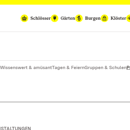
Schlösser
Gärten
Burgen
Klöster
Wissenswert & amüsant
Tagen & Feiern
Gruppen & Schulen
P
ANSTALTUNGEN