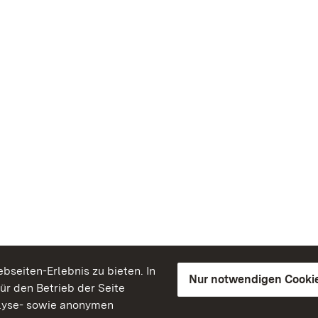
seiten-Erlebnis zu bieten. In
Nur notwendigen Cooki
für den Betrieb der Seite
lyse- sowie anonymen