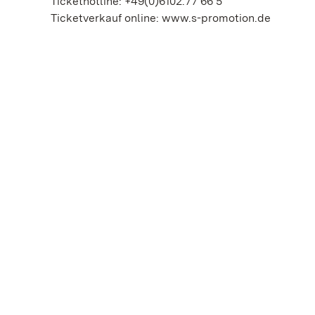
Tickethotline: +49(0)6102.77 66 5
Ticketverkauf online: www.s-promotion.de