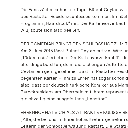
Die Fans zählen schon die Tage: Bülent Ceylan wird
des Rastatter Residenzschlosses kommen. Im näch
Programm „Haardrock“ mit. Der Kartenvorverkauf 
will, sollte sich also beeilen.
DER COMEDIAN BRINGT DEN SCHLOSSHOF ZUM 
Am 6. Juni 2015 lässt Bülent Ceylan mit viel Witz
„Türkenlouis“ erbeben. Der Kartenvorverkauf für die
allerdings bald tun, denn die bisherigen Auftritt
Ceylan ein gern gesehener Gast im Rastatter Resid
begehrten Karten – ihm zu Ehren hat sogar schon 
also, dass der deutsch-türkische Komiker aus Man
Barockresidenz am Oberrhein mit ihrem repräsentati
gleichzeitig eine ausgefallene „Location“.
EHRENHOF HAT SICH ALS ATTRAKTIVE KULISSE 
„Alle, die bei uns im Ehrenhof auftreten, genießen
Leiterin der Schlossverwaltung Rastatt. Die Staa