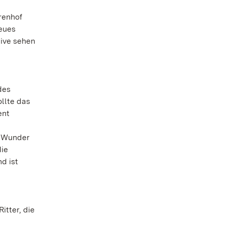
renhof
eues
ive sehen
des
ollte das
ent
n Wunder
die
d ist
itter, die