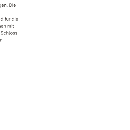
gen. Die
d für die
hen mit
 Schloss
en