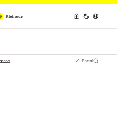
Kleinode
resse
Portal