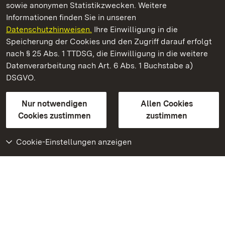
sowie anonymen Statistikzwecken. Weitere
Informationen finden Sie in unseren
Datenschutzhinweisen.
Ihre Einwilligung in die
Residenzschloss Rastatt
Speicherung der Cookies und den Zugriff darauf erfolgt
nach § 25 Abs. 1 TTDSG, die Einwilligung in die weitere
Staatliche Schlösser und Gärten Baden-Württemberg
Datenverarbeitung nach Art. 6 Abs. 1 Buchstabe a)
DSGVO.
Kontakt
FAQ
Impressum
Datenschutz
Gebärdensprache
Leichte Sprache
Erklärung zur Barrierefreiheit
Nur notwendigen
Allen Cookies
BITV-konform (geprüfte Seiten)
Cookies zustimmen
zustimmen
Cookie-Einstellungen anzeigen
Weiteres
Portal
Monumente
Besuchen Sie uns auf
Facebook
Besuchen Sie uns auf
Instagram
Besuchen Sie uns auf