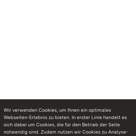
Wir verwenden Cookies, um Ihnen ein optimales
Webseiten-Erlebnis zu bieten. In erster Linie handelt es
Kommen. Staunen. Genießen.
sich dabei um Cookies, die für den Betrieb der Seite
notwendig sind. Zudem nutzen wir Cookies zu Analyse-