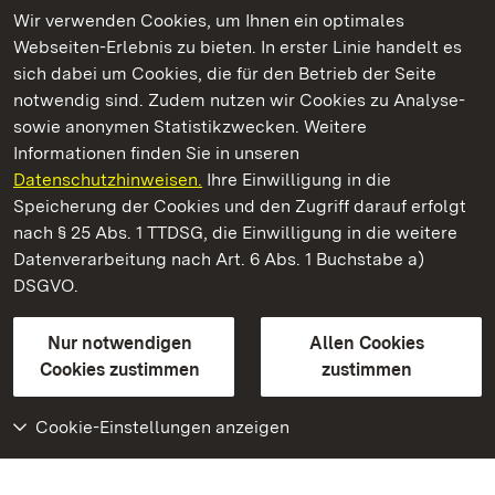
Wir verwenden Cookies, um Ihnen ein optimales
Webseiten-Erlebnis zu bieten. In erster Linie handelt es
Kommen. Staunen. Genießen.
sich dabei um Cookies, die für den Betrieb der Seite
notwendig sind. Zudem nutzen wir Cookies zu Analyse-
sowie anonymen Statistikzwecken. Weitere
Informationen finden Sie in unseren
Datenschutzhinweisen.
Ihre Einwilligung in die
Residenzschloss Rastatt
Speicherung der Cookies und den Zugriff darauf erfolgt
nach § 25 Abs. 1 TTDSG, die Einwilligung in die weitere
Staatliche Schlösser und Gärten Baden-Württemberg
Datenverarbeitung nach Art. 6 Abs. 1 Buchstabe a)
DSGVO.
Kontakt
FAQ
Impressum
Datenschutz
Gebärdensprache
Leichte Sprache
Erklärung zur Barrierefreiheit
Nur notwendigen
Allen Cookies
BITV-konform (geprüfte Seiten)
Cookies zustimmen
zustimmen
Cookie-Einstellungen anzeigen
Weiteres
Portal
Monumente