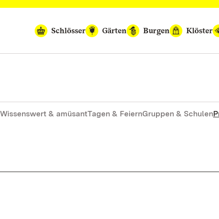
Schlösser
Gärten
Burgen
Klöster
Wissenswert & amüsant
Tagen & Feiern
Gruppen & Schulen
P