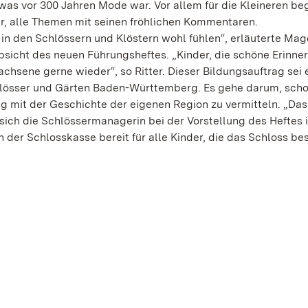
s vor 300 Jahren Mode war. Vor allem für die Kleineren beg
er, alle Themen mit seinen fröhlichen Kommentaren.
 in den Schlössern und Klöstern wohl fühlen“, erläuterte Magd
Absicht des neuen Führungsheftes. „Kinder, die schöne Erinne
sene gerne wieder“, so Ritter. Dieser Bildungsauftrag sei 
hlösser und Gärten Baden-Württemberg. Es gehe darum, sch
g mit der Geschichte der eigenen Region zu vermitteln. „Da
 sich die Schlössermanagerin bei der Vorstellung des Heftes 
n der Schlosskasse bereit für alle Kinder, die das Schloss be