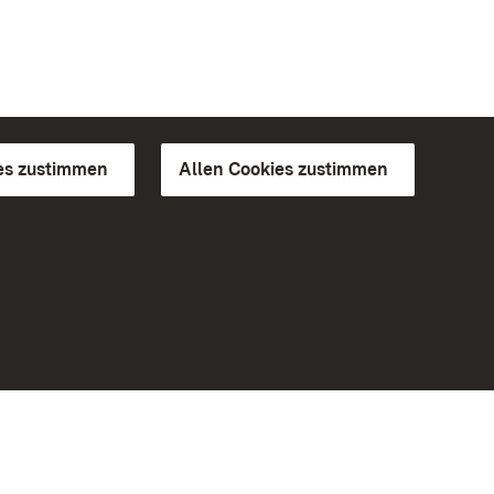
es zustimmen
Allen Cookies zustimmen
d Gärten
Weiteres
Portal
Monumente
Besuchen Sie uns auf Facebook
Besuchen Sie uns auf Instagram
Besuchen Sie uns auf Youtube