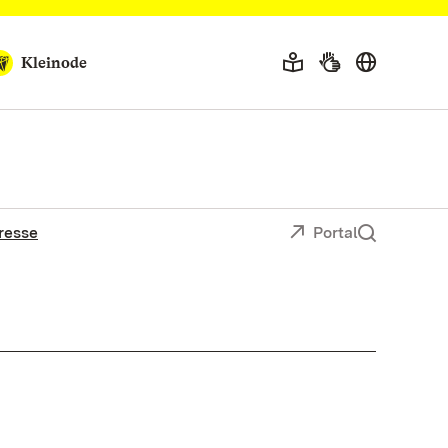
Kleinode
resse
Portal