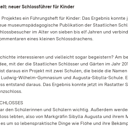
lt: neuer Schlossführer für Kinder
Projektes ein Führungsheft für Kinder: Das Ergebnis konnte j
 neue museumspädagogische Publikation der Staatlichen Schl
hlossbesucher im Alter von sieben bis elf Jahren und verbin
Kommentaren eines kleinen Schlossdrachens.
chichte interessieren und vielleicht sogar begeistern? Am b
Idee, mit der die Staatlichen Schlösser und Gärten im Jahr 20
ist daraus ein Projekt mit zwei Schulen, die beide die Namen
 Ludwig-Wilhelm-Gymnasium und Augusta-Sibylla-Schule. Ei
 entstand daraus. Das Ergebnis konnte jetzt im Rastatter 
enzschloss.
SCHLOSSES
 war den Schülerinnen und Schülern wichtig. Außerdem werde
loss lebten, also von Markgräfin Sibylla Augusta und ihrem
 es um so lebenspraktische Dinge wie Flöhe und ihre Bekäm