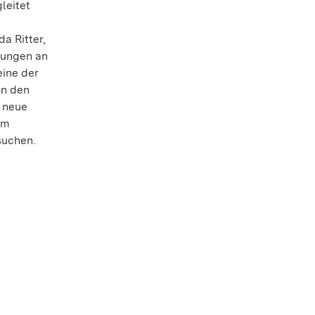
leitet
a Ritter,
rungen an
eine der
on den
s neue
im
suchen.