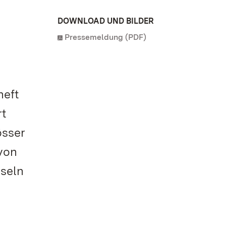
DOWNLOAD UND BILDER
Pressemeldung (PDF)
heft
rt
össer
von
tseln