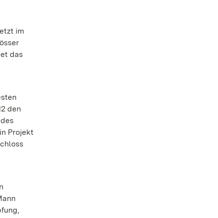
etzt im
össer
det das
esten
12 den
 des
n Projekt
Schloss
n
 Mann
pfung,