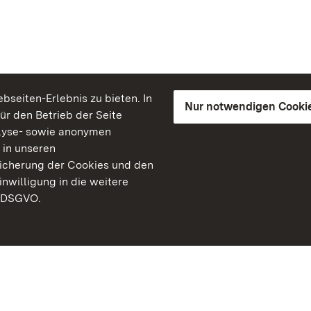
seiten-Erlebnis zu bieten. In
Nur notwendigen Cooki
für den Betrieb der Seite
lyse- sowie anonymen
 in unseren
peicherung der Cookies und den
inwilligung in die weitere
) DSGVO.
Staatliche Schlösser un
Baden-Württemberg
Kontakt
FAQ
Impressum
Datenschutz