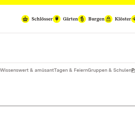
Schlösser
Gärten
Burgen
Klöster
Wissenswert & amüsant
Tagen & Feiern
Gruppen & Schulen
P