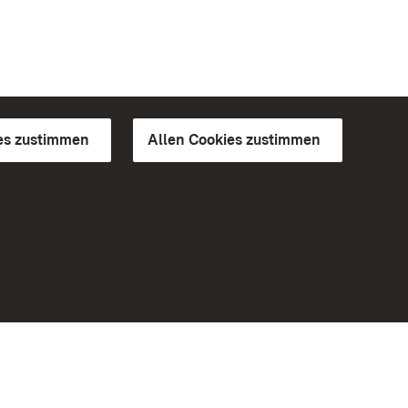
es zustimmen
Allen Cookies zustimmen
d Gärten
Weiteres
Portal
Monumente
Besuchen Sie uns auf Facebook
Besuchen Sie uns auf Instagram
Besuchen Sie uns auf Youtube