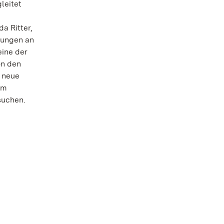
leitet
a Ritter,
rungen an
eine der
on den
s neue
im
suchen.