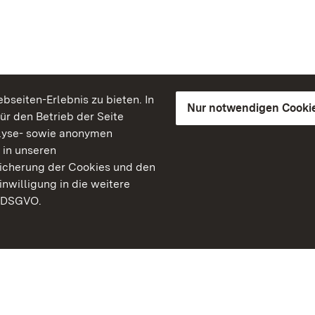
seiten-Erlebnis zu bieten. In
Nur notwendigen Cooki
für den Betrieb der Seite
lyse- sowie anonymen
 in unseren
peicherung der Cookies und den
inwilligung in die weitere
) DSGVO.
Staatliche Schlösser un
Baden-Württemberg
Kontakt
FAQ
Impressum
Datenschutz