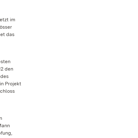
etzt im
össer
det das
esten
12 den
 des
n Projekt
Schloss
n
 Mann
pfung,