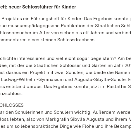
lt: neuer Schlossführer für Kinder
Projektes ein Führungsheft für Kinder: Das Ergebnis konnte j
 neue museumspädagogische Publikation der Staatlichen Schl
hlossbesucher im Alter von sieben bis elf Jahren und verbin
Kommentaren eines kleinen Schlossdrachens.
chichte interessieren und vielleicht sogar begeistern? Am b
Idee, mit der die Staatlichen Schlösser und Gärten im Jahr 20
ist daraus ein Projekt mit zwei Schulen, die beide die Namen
 Ludwig-Wilhelm-Gymnasium und Augusta-Sibylla-Schule. Ei
 entstand daraus. Das Ergebnis konnte jetzt im Rastatter 
enzschloss.
SCHLOSSES
 war den Schülerinnen und Schülern wichtig. Außerdem werde
loss lebten, also von Markgräfin Sibylla Augusta und ihrem
 es um so lebenspraktische Dinge wie Flöhe und ihre Bekäm