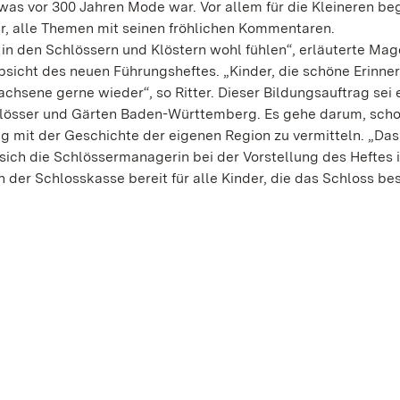
s vor 300 Jahren Mode war. Vor allem für die Kleineren beg
er, alle Themen mit seinen fröhlichen Kommentaren.
 in den Schlössern und Klöstern wohl fühlen“, erläuterte Magd
Absicht des neuen Führungsheftes. „Kinder, die schöne Erinne
sene gerne wieder“, so Ritter. Dieser Bildungsauftrag sei 
hlösser und Gärten Baden-Württemberg. Es gehe darum, sch
g mit der Geschichte der eigenen Region zu vermitteln. „Da
 sich die Schlössermanagerin bei der Vorstellung des Heftes 
n der Schlosskasse bereit für alle Kinder, die das Schloss be