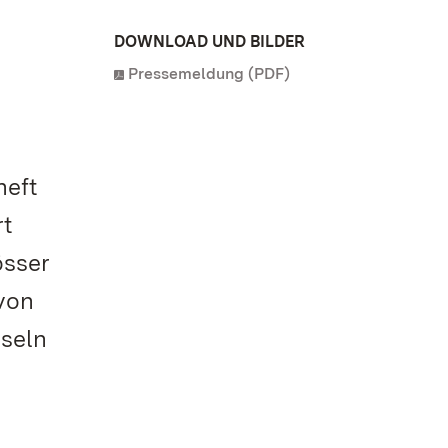
DOWNLOAD UND BILDER
Pressemeldung (PDF)
heft
rt
össer
von
tseln