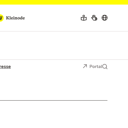
Kleinode
resse
Portal