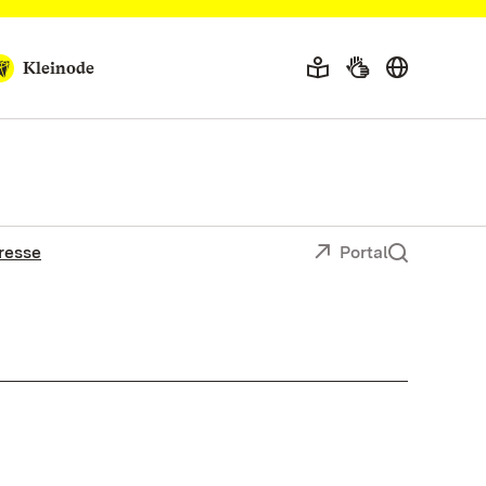
Kleinode
resse
Portal