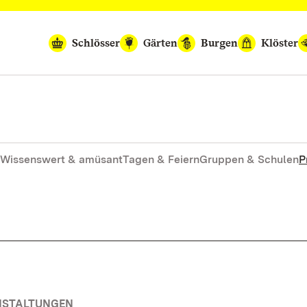
Schlösser
Gärten
Burgen
Klöster
Wissenswert & amüsant
Tagen & Feiern
Gruppen & Schulen
P
ANSTALTUNGEN