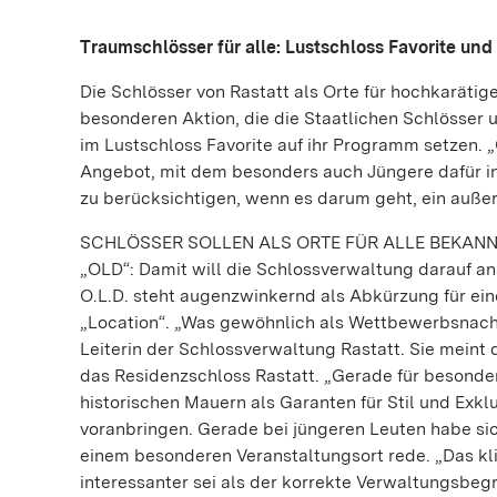
Traumschlösser für alle: Lustschloss Favorite un
Die Schlösser von Rastatt als Orte für hochkaräti
besonderen Aktion, die die Staatlichen Schlösser
im Lustschloss Favorite auf ihr Programm setzen. 
Angebot, mit dem besonders auch Jüngere dafür int
zu berücksichtigen, wenn es darum geht, ein auße
SCHLÖSSER SOLLEN ALS ORTE FÜR ALLE BEKAN
„OLD“: Damit will die Schlossverwaltung darauf ans
O.L.D. steht augenzwinkernd als Abkürzung für ei
„Location“. „Was gewöhnlich als Wettbewerbsnachtei
Leiterin der Schlossverwaltung Rastatt. Sie meint
das Residenzschloss Rastatt. „Gerade für besonde
historischen Mauern als Garanten für Stil und Exklu
voranbringen. Gerade bei jüngeren Leuten habe sic
einem besonderen Veranstaltungsort rede. „Das klin
interessanter sei als der korrekte Verwaltungsbegr