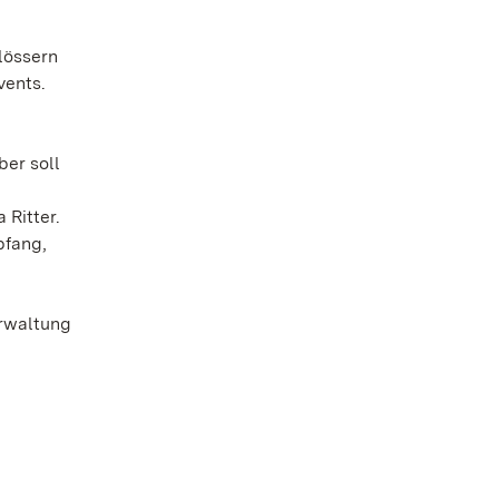
lössern
vents.
ber soll
 Ritter.
pfang,
erwaltung