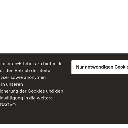
seiten-Erlebnis zu bieten. In
Nur notwendigen Cooki
für den Betrieb der Seite
lyse- sowie anonymen
 in unseren
peicherung der Cookies und den
inwilligung in die weitere
) DSGVO.
Staatliche Schlösser un
Baden-Württemberg