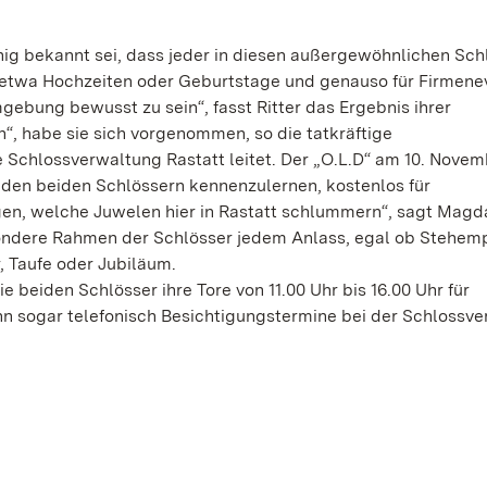
enig bekannt sei, dass jeder in diesen außergewöhnlichen Sch
, etwa Hochzeiten oder Geburtstage und genauso für Firmene
gebung bewusst zu sein“, fasst Ritter das Ergebnis ihrer
, habe sie sich vorgenommen, so die tatkräftige
 Schlossverwaltung Rastatt leitet. Der „O.L.D“ am 10. Novem
 den beiden Schlössern kennenzulernen, kostenlos für
en, welche Juwelen hier in Rastatt schlummern“, sagt Magda
sondere Rahmen der Schlösser jedem Anlass, egal ob Stehem
, Taufe oder Jubiläum.
beiden Schlösser ihre Tore von 11.00 Uhr bis 16.00 Uhr für
nn sogar telefonisch Besichtigungstermine bei der Schlossv