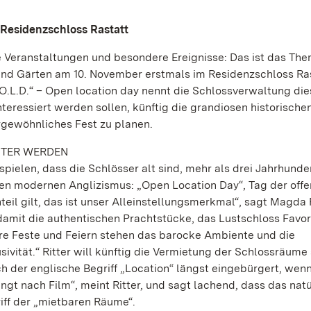
d Residenzschloss Rastatt
ge Veranstaltungen und besondere Ereignisse: Das ist das The
 und Gärten am 10. November erstmals im Residenzschloss Ra
„O.L.D.“ – Open location day nennt die Schlossverwaltung di
eressiert werden sollen, künftig die grandiosen historisch
rgewöhnliches Fest zu planen.
NTER WERDEN
pielen, dass die Schlösser alt sind, mehr als drei Jahrhunde
nen modernen Anglizismus: „Open Location Day“, Tag der off
l gilt, das ist unser Alleinstellungsmerkmal“, sagt Magda R
 damit die authentischen Prachtstücke, das Lustschloss Favor
re Feste und Feiern stehen das barocke Ambiente und die
sivität.“ Ritter will künftig die Vermietung der Schlossräume
h der englische Begriff „Location“ längst eingebürgert, wen
gt nach Film“, meint Ritter, und sagt lachend, dass das natür
iff der „mietbaren Räume“.