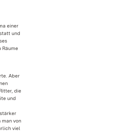
ma einer
statt und
eses
en Räume
rte. Aber
enen
itter, die
ite und
 stärker
n man von
lich viel