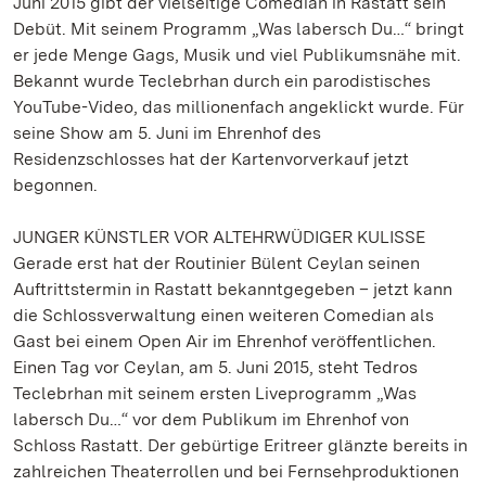
Juni 2015 gibt der vielseitige Comedian in Rastatt sein
Debüt. Mit seinem Programm „Was labersch Du…“ bringt
er jede Menge Gags, Musik und viel Publikumsnähe mit.
Bekannt wurde Teclebrhan durch ein parodistisches
YouTube-Video, das millionenfach angeklickt wurde. Für
seine Show am 5. Juni im Ehrenhof des
Residenzschlosses hat der Kartenvorverkauf jetzt
begonnen.
JUNGER KÜNSTLER VOR ALTEHRWÜDIGER KULISSE
Gerade erst hat der Routinier Bülent Ceylan seinen
Auftrittstermin in Rastatt bekanntgegeben – jetzt kann
die Schlossverwaltung einen weiteren Comedian als
Gast bei einem Open Air im Ehrenhof veröffentlichen.
Einen Tag vor Ceylan, am 5. Juni 2015, steht Tedros
Teclebrhan mit seinem ersten Liveprogramm „Was
labersch Du…“ vor dem Publikum im Ehrenhof von
Schloss Rastatt. Der gebürtige Eritreer glänzte bereits in
zahlreichen Theaterrollen und bei Fernsehproduktionen