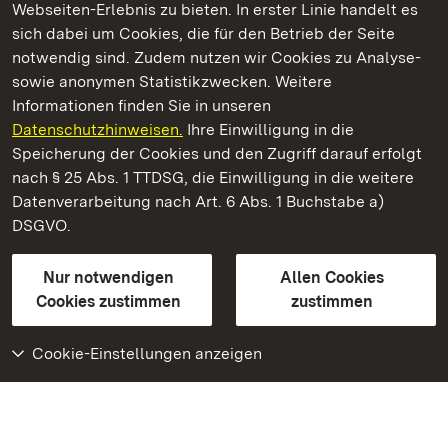
Webseiten-Erlebnis zu bieten. In erster Linie handelt es
Kommen. Staunen. Genießen.
sich dabei um Cookies, die für den Betrieb der Seite
notwendig sind. Zudem nutzen wir Cookies zu Analyse-
sowie anonymen Statistikzwecken. Weitere
Informationen finden Sie in unseren
Datenschutzhinweisen.
Ihre Einwilligung in die
Residenzschloss Rastatt
Speicherung der Cookies und den Zugriff darauf erfolgt
nach § 25 Abs. 1 TTDSG, die Einwilligung in die weitere
Staatliche Schlösser und Gärten Baden-Württemberg
Datenverarbeitung nach Art. 6 Abs. 1 Buchstabe a)
DSGVO.
Kontakt
FAQ
Impressum
Datenschutz
Gebärdensprache
Leichte Sprache
Erklärung zur Barrierefreiheit
Nur notwendigen
Allen Cookies
BITV-konform (geprüfte Seiten)
Cookies zustimmen
zustimmen
Cookie-Einstellungen anzeigen
Weiteres
Portal
Monumente
Besuchen Sie uns auf
Facebook