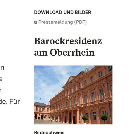
DOWNLOAD UND BILDER
Pressemeldung (PDF)
Barockresidenz
am Oberrhein
in
e
n
e. Für
Bildnachweis