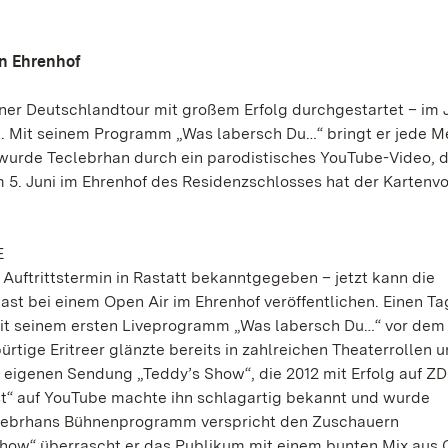
n Ehrenhof
iner Deutschlandtour mit großem Erfolg durchgestartet – im 
üt. Mit seinem Programm „Was labersch Du…“ bringt er jede 
wurde Teclebrhan durch ein parodistisches YouTube-Video, 
 5. Juni im Ehrenhof des Residenzschlosses hat der Kartenv
E
 Auftrittstermin in Rastatt bekanntgegeben – jetzt kann die
t bei einem Open Air im Ehrenhof veröffentlichen. Einen Ta
 mit seinem ersten Liveprogramm „Was labersch Du…“ vor dem
rtige Eritreer glänzte bereits in zahlreichen Theaterrollen u
 eigenen Sendung „Teddy’s Show“, die 2012 mit Erfolg auf Z
est“ auf YouTube machte ihn schlagartig bekannt und wurde
eclebrhans Bühnenprogramm verspricht den Zuschauern
Show“ überrascht er das Publikum mit einem bunten Mix aus