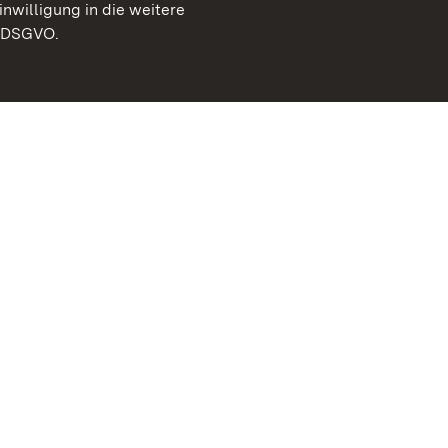
inwilligung in die weitere
) DSGVO.
Staatliche Schlösser un
Baden-Württemberg
Kontakt
FAQ
Impressum
Datenschutz
Gebärdensprache
Leichte Sprache
Erklärung zur Barrierefre
BITV-konform (geprüfte S