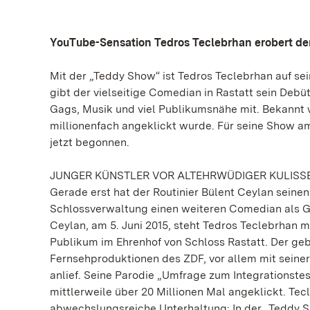
YouTube-Sensation Tedros Teclebrhan erobert de
Mit der „Teddy Show“ ist Tedros Teclebrhan auf se
gibt der vielseitige Comedian in Rastatt sein Deb
Gags, Musik und viel Publikumsnähe mit. Bekannt 
millionenfach angeklickt wurde. Für seine Show am
jetzt begonnen.
JUNGER KÜNSTLER VOR ALTEHRWÜDIGER KULISS
Gerade erst hat der Routinier Bülent Ceylan seinen
Schlossverwaltung einen weiteren Comedian als Gas
Ceylan, am 5. Juni 2015, steht Tedros Teclebrhan
Publikum im Ehrenhof von Schloss Rastatt. Der gebü
Fernsehproduktionen des ZDF, vor allem mit seiner
anlief. Seine Parodie „Umfrage zum Integrationst
mittlerweile über 20 Millionen Mal angeklickt. T
abwechslungsreiche Unterhaltung: In der „Teddy 