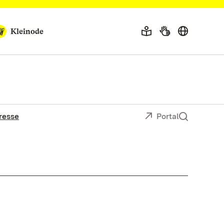
Kleinode
resse
Portal