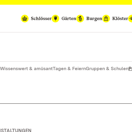
Schlösser
Gärten
Burgen
Klöster
Wissenswert & amüsant
Tagen & Feiern
Gruppen & Schulen
P
ANSTALTUNGEN