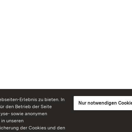
seiten-Erlebnis zu bieten. In
Nur notwendigen Cooki
für den Betrieb der Seite
lyse- sowie anonymen
 in unseren
peicherung der Cookies und den