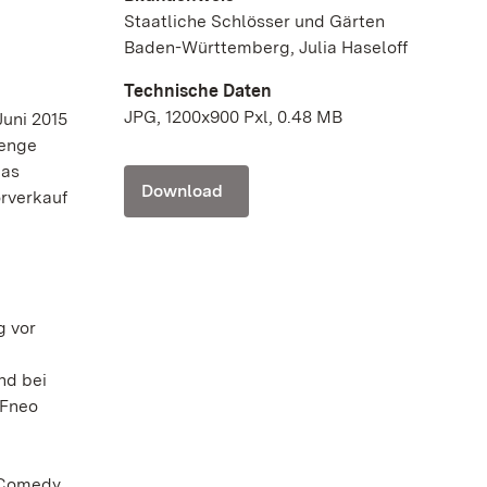
Staatliche Schlösser und Gärten
Baden-Württemberg, Julia Haseloff
Technische Daten
JPG, 1200x900 Pxl, 0.48 MB
Juni 2015
Menge
das
Download
orverkauf
g vor
nd bei
DFneo
 Comedy,