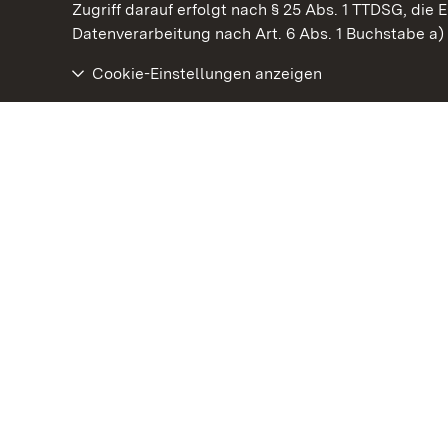
Kommen. Staunen. Genießen.
Zugriff darauf erfolgt nach § 25 Abs. 1 TTDSG, die E
Datenverarbeitung nach Art. 6 Abs. 1 Buchstabe a
Cookie-Einstellungen anzeigen
Residenzschloss Rastatt