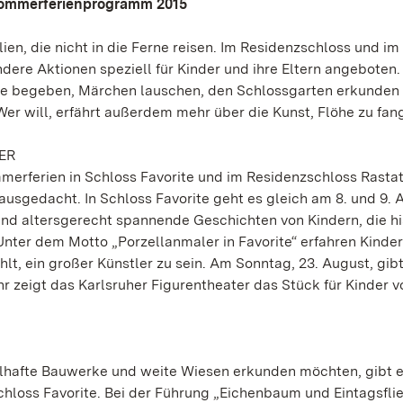
 Sommerferienprogramm 2015
n, die nicht in die Ferne reisen. Im Residenzschloss und im
ndere Aktionen speziell für Kinder und ihre Eltern angeboten.
che begeben, Märchen lauschen, den Schlossgarten erkunden
r will, erfährt außerdem mehr über die Kunst, Flöhe zu fan
ER
mmerferien in Schloss Favorite und im Residenzschloss Rasta
usgedacht. In Schloss Favorite geht es gleich am 8. und 9. 
sind altersgerecht spannende Geschichten von Kindern, die hi
nter dem Motto „Porzellanmaler in Favorite“ erfahren Kinde
lt, ein großer Künstler zu sein. Am Sonntag, 23. August, gibt
hr zeigt das Karlsruher Figurentheater das Stück für Kinder v
selhafte Bauwerke und weite Wiesen erkunden möchten, gibt 
chloss Favorite. Bei der Führung „Eichenbaum und Eintagsfli