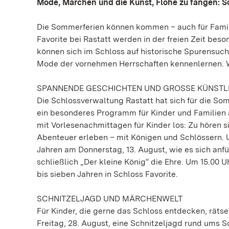
Mode, Märchen und die Kunst, Flöhe zu fangen:
Die Sommerferien können kommen – auch für Familie
Favorite bei Rastatt werden in der freien Zeit beso
können sich im Schloss auf historische Spurensu
Mode der vornehmen Herrschaften kennenlernen. We
SPANNENDE GESCHICHTEN UND GROSSE KÜNSTL
Die Schlossverwaltung Rastatt hat sich für die So
ein besonderes Programm für Kinder und Familien a
mit Vorlesenachmittagen für Kinder los: Zu hören 
Abenteuer erleben – mit Königen und Schlössern. U
Jahren am Donnerstag, 13. August, wie es sich anfüh
schließlich „Der kleine König“ die Ehre. Um 15.00 U
bis sieben Jahren in Schloss Favorite.
SCHNITZELJAGD UND MÄRCHENWELT
Für Kinder, die gerne das Schloss entdecken, rät
Freitag, 28. August, eine Schnitzeljagd rund ums S