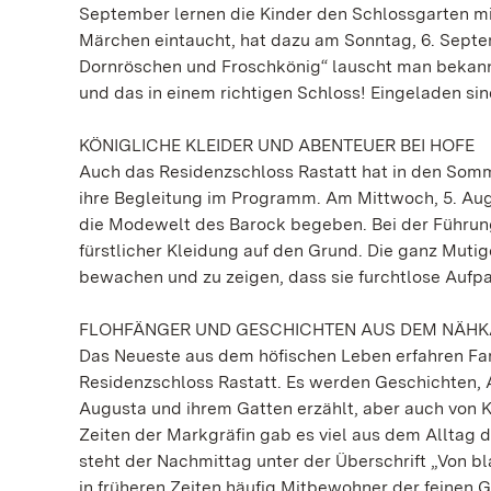
September lernen die Kinder den Schlossgarten mit
Märchen eintaucht, hat dazu am Sonntag, 6. Septe
Dornröschen und Froschkönig“ lauscht man bekann
und das in einem richtigen Schloss! Eingeladen sind
KÖNIGLICHE KLEIDER UND ABENTEUER BEI HOFE
Auch das Residenzschloss Rastatt hat in den Som
ihre Begleitung im Programm. Am Mittwoch, 5. Aug
die Modewelt des Barock begeben. Bei der Führun
fürstlicher Kleidung auf den Grund. Die ganz Muti
bewachen und zu zeigen, dass sie furchtlose Aufpa
FLOHFÄNGER UND GESCHICHTEN AUS DEM NÄH
Das Neueste aus dem höfischen Leben erfahren Fam
Residenzschloss Rastatt. Es werden Geschichten, 
Augusta und ihrem Gatten erzählt, aber auch von 
Zeiten der Markgräfin gab es viel aus dem Alltag
steht der Nachmittag unter der Überschrift „Von bl
in früheren Zeiten häufig Mitbewohner der feinen 