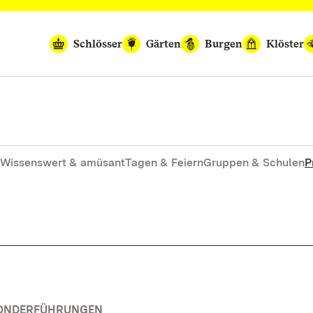
Schlösser
Gärten
Burgen
Klöster
Wissenswert & amüsant
Tagen & Feiern
Gruppen & Schulen
P
SONDERFÜHRUNGEN