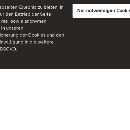
seiten-Erlebnis zu bieten. In
Nur notwendigen Cooki
für den Betrieb der Seite
lyse- sowie anonymen
 in unseren
peicherung der Cookies und den
inwilligung in die weitere
) DSGVO.
Staatliche Schlösser un
Baden-Württemberg
Kontakt
FAQ
Impressum
Datenschutz
Gebärdensprache
Leichte Sprache
Erklärung zur Barrierefre
BITV-konform (geprüfte S