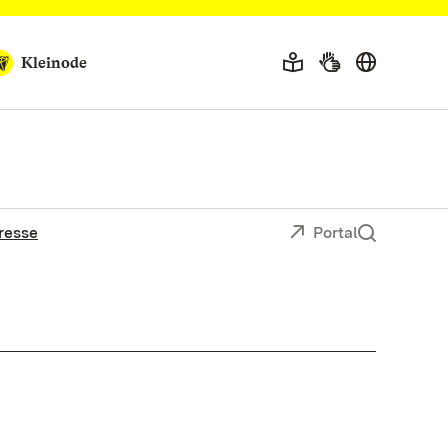
Kleinode
resse
Portal