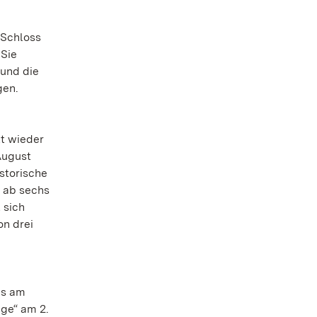
 Schloss
 Sie
 und die
gen.
tt wieder
August
storische
r ab sechs
 sich
on drei
es am
ege“ am 2.