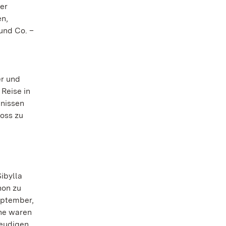
er
en,
und Co. –
er und
Reise in
mnissen
loss zu
ibylla
hon zu
eptember,
öhe waren
reudigen