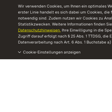
Wir verwenden Cookies, um Ihnen ein optimales Web
erster Linie handelt es sich dabei um Cookies, die 
notwendig sind. Zudem nutzen wir Cookies zu Ana
Statistikzwecken. Weitere Informationen finden Sie
Datenschutzhinweisen.
Ihre Einwilligung in die S
Kommen. Staunen. Genießen.
Zugriff darauf erfolgt nach § 25 Abs. 1 TTDSG, die E
Datenverarbeitung nach Art. 6 Abs. 1 Buchstabe a
Cookie-Einstellungen anzeigen
Residenzschloss Rastatt