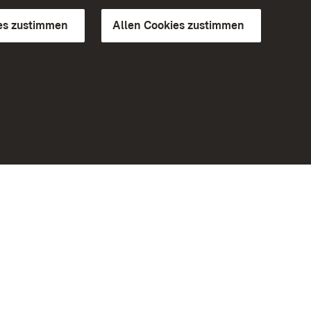
es zustimmen
Allen Cookies zustimmen
d Gärten
Weiteres
Portal
Monumente
Besuchen Sie uns auf Facebook
Besuchen Sie uns auf Instagram
Besuchen Sie uns auf Youtube
Lernen Sie unsere Apps kennen
iheit
Google Play Store
eiten)
App Store für iPhone