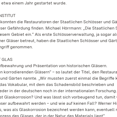
 etwa einem Jahr gestartet wurde.
NSTITUT
konnten die Restauratoren der Staatlichen Schlösser und Gä
r Gefährdung finden. Michael Hörrmann: „Die Staatlichen 
esem Gebiet ein.“ Als erste Schlösserverwaltung, ja sogar al
her Gläser betreut, haben die Staatlichen Schlösser und Gär
Angriff genommen.
T GLAS
fbewahrung und Präsentation von historischen Gläsern.
 korrodierenden Gläsern“ – so lautet der Titel, den Restaur
und Gärten nannte. „Wir mussten zuerst einmal die Begriffe k
r, das Vokabular, mit dem das Schadensbild beschrieben und
eder in der deutschen noch in der internationalen Forschung
ist Glaskorrosion? Und was lässt sich vorbeugend tun, damit
ser aufbewahrt werden – und wie auf keinen Fall? Werner Hil
s, was als Glaskorrosion bezeichnet werden kann, eventuell 
zess des Glases, der in der Natur des Materials liegt“.