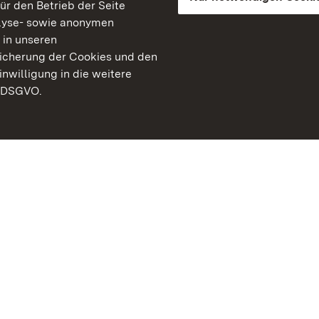
für den Betrieb der Seite
lyse- sowie anonymen
 in unseren
peicherung der Cookies und den
inwilligung in die weitere
) DSGVO.
Staatliche Schlösser un
Baden-Württemberg
Kontakt
FAQ
Impressum
Datenschutz
Gebärdensprache
Leichte Sprache
Erklärung zur Barrierefre
BITV-konform (geprüfte S