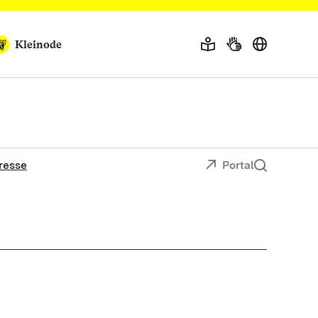
Kleinode
resse
Portal