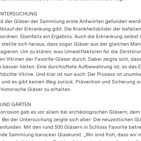
 UNTERSUCHUNG
and der Gläser der Sammlung erste Antworten gefunden werd
blauf der Erkrankung gibt: Die Krankheitsbilder der befalle
anordnen. Ebenfalls ein Ergebnis: Auch die Erkrankung selbst i
s stellte sich heraus, dass sogar Gläser aus der gleichen Man
reagieren. Um zu klären, was Umweltfaktoren für die Zerstöru
 Vitrinen der Favorite-Gläser durch. Dabei zeigte sich, dass
n besser halten. Eine durchlüftete Aufbewahrung ist, so das 
tdichte Vitrine. Und klar ist nun auch: Der Prozess ist unumk
 und es gibt keinen Weg zurück. Prävention und Sicherung s
historische Gläser zu erhalten.
 UND GÄRTEN
rrosion gab es vor allem bei archäologischen Gläsern, dem
. Bei der Untersuchung zeigte sich aber: Die neuzeitlichen Gl
enfunden. Mit den rund 500 Gläsern in Schloss Favorite betr
de Sammlung barocker Glaskunst. „Wir sind froh, dass wir i