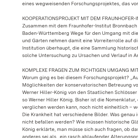
eines wegweisenden Forschungsprojektes, das vor
KOOPERATIONSPROJEKT MIT DEM FRAUNHOFER-I
Zusammen mit dem Fraunhofer-Institut Bronnbach 
Baden-Württemberg Wege für den Umgang mit diese
und Gärten nehmen damit eine Vorreiterrolle auf di
Institution überhaupt, die eine Sammlung historisc
solche Untersuchung zu Ursachen und Verlauf in 
KOMPLEXE FRAGEN ZUM RICHTIGEN UMGANG MI
Worum ging es bei diesem Forschungsprojekt? „Au
Möglichkeiten der konservatorischen Betreuung von
Werner Hiller-König von den Staatlichen Schlösser 
so Werner Hiller König. Bisher ist die Nomenklatu
verglichen werden kann, noch nicht einheitlich – w
Die Krankheit hat verschiedene Bilder. Was genau 
nicht befallen werden? Wie müssen historische Glä
König erklärte, man müsse sich auch fragen, ob da
anderes sei als „ein rasch ablaufender Alterungspro