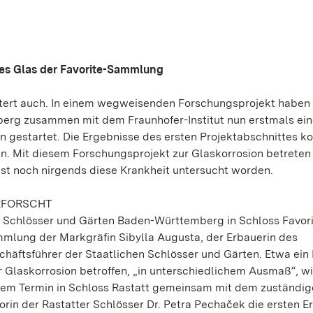
hes Glas der Favorite-Sammlung
 altert auch. In einem wegweisenden Forschungsprojekt haben
erg zusammen mit dem Fraunhofer-Institut nun erstmals ei
 gestartet. Die Ergebnisse des ersten Projektabschnittes k
en. Mit diesem Forschungsprojekt zur Glaskorrosion betreten
ist noch nirgends diese Krankheit untersucht worden.
RFORSCHT
n Schlösser und Gärten Baden-Württemberg in Schloss Favori
mmlung der Markgräfin Sibylla Augusta, der Erbauerin des
chäftsführer der Staatlichen Schlösser und Gärten. Etwa ein 
er Glaskorrosion betroffen, „in unterschiedlichem Ausmaß“, w
einem Termin in Schloss Rastatt gemeinsam mit dem zuständi
orin der Rastatter Schlösser Dr. Petra Pechaček die ersten E