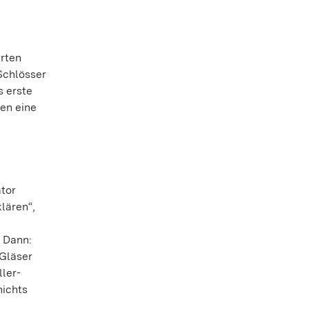
rten
Schlösser
s erste
ten eine
ator
lären“,
. Dann:
 Gläser
ler-
nichts