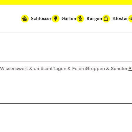
Schlösser
Gärten
Burgen
Klöster
Wissenswert & amüsant
Tagen & Feiern
Gruppen & Schulen
P