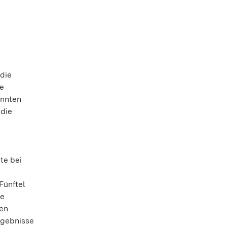
 die
ne
onnten
 die
te bei
Fünftel
ie
gen
rgebnisse