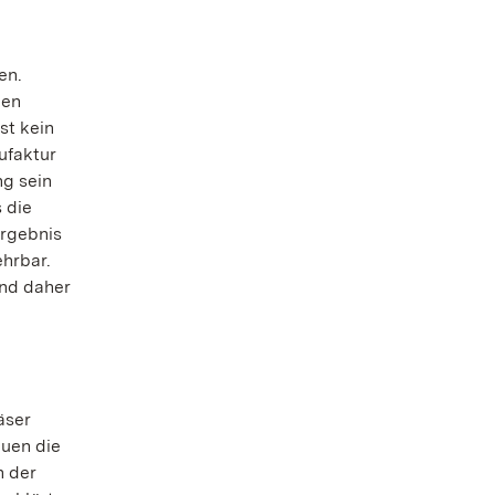
en.
nen
st kein
ufaktur
ng sein
 die
Ergebnis
ehrbar.
ind daher
äser
euen die
n der