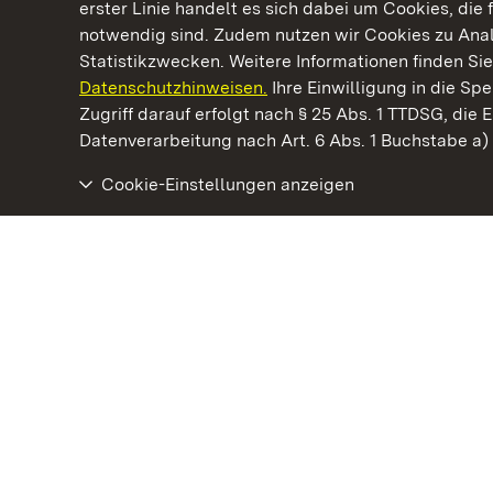
erster Linie handelt es sich dabei um Cookies, die 
notwendig sind. Zudem nutzen wir Cookies zu Ana
Statistikzwecken. Weitere Informationen finden Sie
Datenschutzhinweisen.
Ihre Einwilligung in die S
Kommen. Staunen. Genießen.
Zugriff darauf erfolgt nach § 25 Abs. 1 TTDSG, die E
Datenverarbeitung nach Art. 6 Abs. 1 Buchstabe a
Cookie-Einstellungen anzeigen
Residenzschloss Rastatt