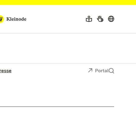
Kleinode
resse
Portal