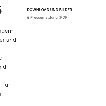
6
DOWNLOAD UND BILDER
Pressemeldung (PDF)
Baden-
ser und
d
end
 für
r