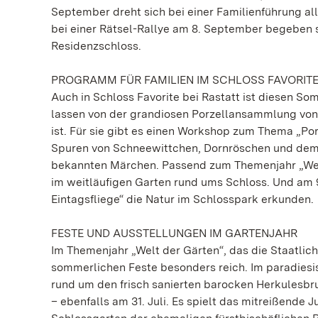
September dreht sich bei einer Familienführung all
bei einer Rätsel-Rallye am 8. September begeben 
Residenzschloss.
PROGRAMM FÜR FAMILIEN IM SCHLOSS FAVORITE
Auch in Schloss Favorite bei Rastatt ist diesen So
lassen von der grandiosen Porzellansammlung von 
ist. Für sie gibt es einen Workshop zum Thema „Po
Spuren von Schneewittchen, Dornröschen und dem
bekannten Märchen. Passend zum Themenjahr „Welt 
im weitläufigen Garten rund ums Schloss. Und am
Eintagsfliege“ die Natur im Schlosspark erkunden.
FESTE UND AUSSTELLUNGEN IM GARTENJAHR
Im Themenjahr „Welt der Gärten“, das die Staatliche
sommerlichen Feste besonders reich. Im paradiesi
rund um den frisch sanierten barocken Herkulesbru
– ebenfalls am 31. Juli. Es spielt das mitreißend