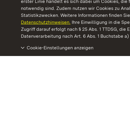
erster Linie handelt es sich dabei um Cookies, die 
notwendig sind. Zudem nutzen wir Cookies zu Ana
Statistikzwecken. Weitere Informationen finden Sie
Datenschutzhinweisen.
Ihre Einwilligung in die S
Kommen. Staunen. Genießen.
Zugriff darauf erfolgt nach § 25 Abs. 1 TTDSG, die E
Datenverarbeitung nach Art. 6 Abs. 1 Buchstabe a
Cookie-Einstellungen anzeigen
Residenzschloss Rastatt