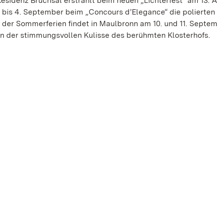
esidenz Bruchsal erstrahlt beim neuen „Lichterfest“ am 13. 
bis 4. September beim „Concours d’Elegance“ die polierten
der Sommerferien findet in Maulbronn am 10. und 11. Septe
 in der stimmungsvollen Kulisse des berühmten Klosterhofs.