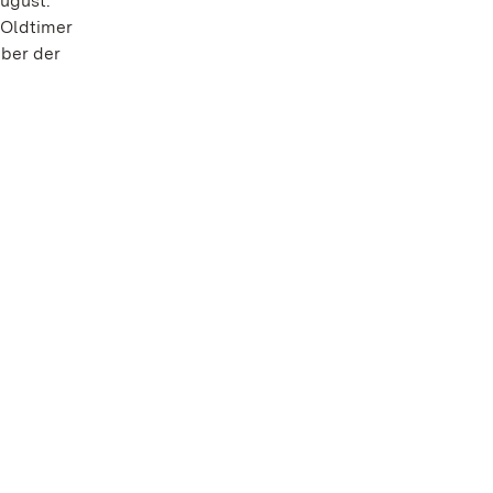
August.
 Oldtimer
mber der