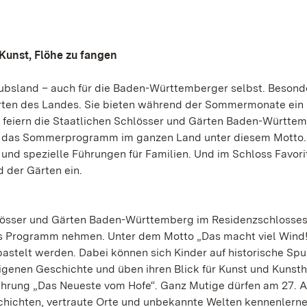
unst, Flöhe zu fangen
laubsland – auch für die Baden-Württemberger selbst. Besond
Gärten des Landes. Sie bieten während der Sommermonate ein
16 feiern die Staatlichen Schlösser und Gärten Baden-Württe
ht das Sommerprogramm im ganzen Land unter diesem Motto.
 und spezielle Führungen für Familien. Und im Schloss Favori
 der Gärten ein.
Schlösser und Gärten Baden-Württemberg im Residenzschlosses
 ins Programm nehmen. Unter dem Motto „Das macht viel Wind
bastelt werden. Dabei können sich Kinder auf historische Sp
genen Geschichte und üben ihren Blick für Kunst und Kunst
führung „Das Neueste vom Hofe“. Ganz Mutige dürfen am 27. 
hichten, vertraute Orte und unbekannte Welten kennenlerne