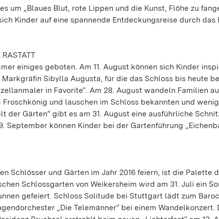
es um „Blaues Blut, rote Lippen und die Kunst, Flöhe zu fang
sich Kinder auf eine spannende Entdeckungsreise durch das 
 RASTATT
mmer einiges geboten. Am 11. August können sich Kinder inspi
Markgräfin Sibylla Augusta, für die das Schloss bis heute b
rzellanmaler in Favorite“. Am 28. August wandeln Familien au
 Froschkönig und lauschen im Schloss bekannten und wenig
der Gärten“ gibt es am 31. August eine ausführliche Schnit
 9. September können Kinder bei der Gartenführung „Eichen
n Schlösser und Gärten im Jahr 2016 feiern, ist die Palette 
schen Schlossgarten von Weikersheim wird am 31. Juli ein S
nnen gefeiert. Schloss Solitude bei Stuttgart lädt zum Bar
e Jugendorchester „Die Telemänner“ bei einem Wandelkonzert. 