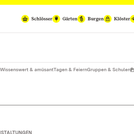
Schlösser
Gärten
Burgen
Klöster
Wissenswert & amüsant
Tagen & Feiern
Gruppen & Schulen
P
ANSTALTUNGEN