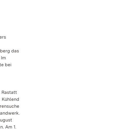
ers
mberg das
 Im
te bei
 Rastatt
! Kühlend
urensuche
handwerk.
August
n. Am 1.