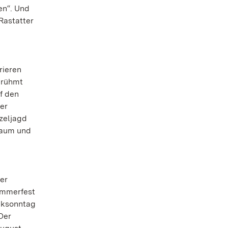
en“. Und
Rastatter
rieren
erühmt
f den
er
zeljagd
baum und
der
ommerfest
ocksonntag
Der