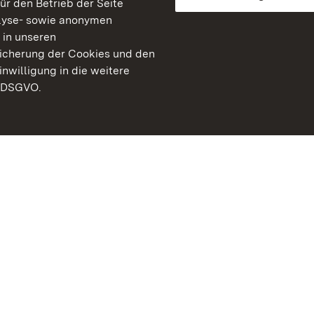
für den Betrieb der Seite
lyse- sowie anonymen
 in unseren
peicherung der Cookies und den
inwilligung in die weitere
) DSGVO.
Staatliche Schlösser un
Baden-Württemberg
Kontakt
FAQ
Impressum
Datenschutz
Gebärdensprache
Leichte Sprache
Erklärung zur Barrierefre
BITV-konform (geprüfte S